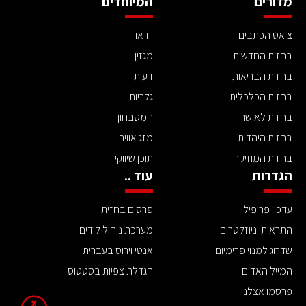
מדורים
המיוחדים
צ'אט הכתבים
וידאו
בחזית החדשות
מגזין
בחזית הבריאות
דעות
בחזית הכלכלית
גלריות
בחזית לאישה
המטבחון
בחזית היהדות
מזג אוויר
בחזית המוזיקה
תוכן שיווקי
הגדרות
עוד ..
עדכון פרופיל
פרסום בחזית
התראות וניוזלטרים
מערכת ניהול לידים
שדרוג למנוי פרימיום
אנטי וירוס בעברית
המייל האדום
הגדלת צפיות בסטטוס
פרסמו אצלנו