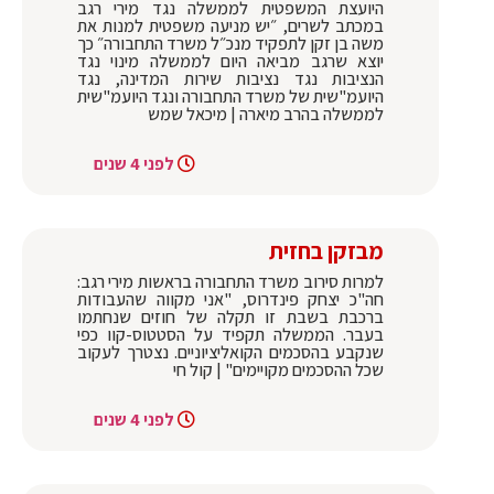
היועצת המשפטית לממשלה נגד מירי רגב
במכתב לשרים, ״יש מניעה משפטית למנות את
משה בן זקן לתפקיד מנכ״ל משרד התחבורה״ כך
יוצא שרגב מביאה היום לממשלה מינוי נגד
הנציבות נגד נציבות שירות המדינה, נגד
היועמ"שית של משרד התחבורה ונגד היועמ"שית
לממשלה בהרב מיארה | מיכאל שמש
לפני 4 שנים
מבזקן בחזית
למרות סירוב משרד התחבורה בראשות מירי רגב:
חה"כ יצחק פינדרוס, "אני מקווה שהעבודות
ברכבת בשבת זו תקלה של חוזים שנחתמו
בעבר. הממשלה תקפיד על הסטטוס-קוו כפי
שנקבע בהסכמים הקואליציוניים. נצטרך לעקוב
שכל ההסכמים מקויימים" | קול חי
לפני 4 שנים