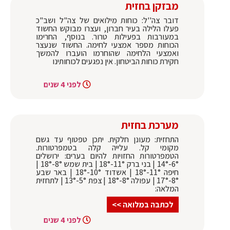
מבזקן בחזית
דובר צה''ל: כוחות מילואים של צה"ל ושב"כ
פעלו הלילה בעיר חברון, ועצרו מבוקש החשוד
במעורבות בפעילות טרור. בנוסף, החרימו
הכוחות מספר אמצעי לחימה. החשוד שנעצר
ואמצעי הלחימה שהוחרמו הועברו להמשך
חקירת כוחות הביטחון. אין נפגעים לכוחותינו
לפני 4 שנים
מערכת בחזית
התחזית: מעונן חלקית. יתכן טפטוף עד גשם
מקומי קל. עלייה קלה בטמפרטורות.
הטמפרטורות החזויות להיום בערים: ירושלים
6°-14° | בני ברק 11°-18° | בית שמש 8°-18° |
חיפה 11°-18° | אשדוד 10°-18° | באר שבע
8°-17° | עפולה 8°-18° | צפת 5°-13° | לתחזית
המלאה:
לכתבה במלואה >>
לפני 4 שנים