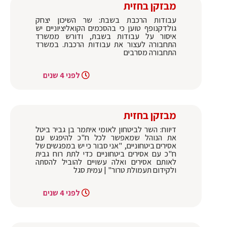
מבזקן בחזית
עבודות הרכבת בשבת: שר השיכון יצחק
גולדקנופף טוען כי בהסכמים הקואליציוניים יש
איסור על עבודות בשבת, ודורש ממשרד
התחבורה לעצור את עבודות הרכבת. במשרד
התחבורה מסרבים
לפני 4 שנים
מבזקן בחזית
דיווח: השר לביטחון לאומי איתמר בן גביר ביטל
את הנוהל שמאפשר לכל ח"כ להיפגש עם
אסירים ביטחוניים, "אני סבור כי יש במפגשים של
ח"כ עם אסירים ביטחוניים כדי לתת רוח גבית
לאותם אסירים ואלה עשויים להוביל להסתה
ולקידום תעמולת טרור" | עמית סגל
לפני 4 שנים