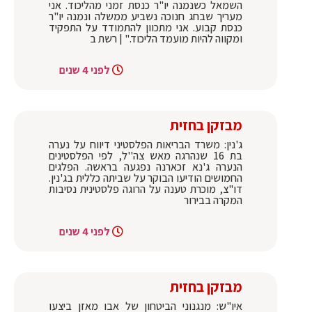
השמאל כשנמנה יו"ר כנסת זמני מהליכוד. אני
מעריך שבחג חנוכה נשביע ממשלה ונמנה יו"ר
כנסת קבוע. אני מתכוון להתמודד על התפקיד
ומקווה להיות מועמד הליכוד." | רשת ב
לפני 4 שנים
מבזקן בחזית
ג'נין: משרד הבריאות הפלסטיני דיווח על נערה
בת 16 שנהרגה מאש צה''ל, לפי הפלסטינים
הנערה ג'נא זכארנה נפגעה בראשה. הפלגים
החמושים הודיעו הבוקר על שביתה כללית בג'נין.
דו"צ, מוכרת טענה על הרוגה פלסטינית נסיבות
המקרה בבירור
לפני 4 שנים
מבזקן בחזית
איו"ש: מנגנוני הביטחון של אבו מאזן ביצעו