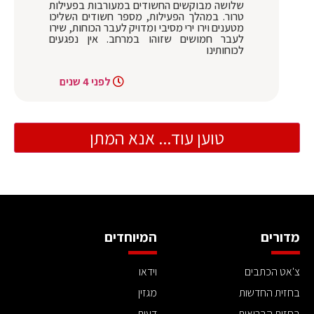
שלושה מבוקשים החשודים במעורבות בפעילות
טרור. במהלך הפעילות, מספר חשודים השליכו
מטענים וירו ירי מסיבי ומדויק לעבר הכוחות, שירו
לעבר חמושים שזוהו במרחב. אין נפגעים
לכוחותינו
לפני 4 שנים
טוען עוד... אנא המתן
מדורים
המיוחדים
צ'אט הכתבים
וידאו
בחזית החדשות
מגזין
בחזית הבריאות
דעות