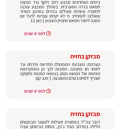
בימים האחרונים מבצע רחב היקף נגד הנהגת
חמאס בגדה המערבית. במהלך המבצע עוכבו
לחקירה עשרות פעילים בכירים בארגון הטרור
שאולצו להתחייב כי לא יקיימו עצרות לרגל יום
השנה ליסוד חמאס שיצויין השבוע | כאן 11
לפני 4 שנים
מבזקן בחזית
הערכות: השבעת הממשלה החדשה תידחה עד
לאחר חג החנוכה. הסיבות לכך הן ההתקדמות
האיטית של המשא ומתן בנושאי המהות וחקיקה
שצריך לסיים בטרם ההשבעה. | זאב קם
לפני 4 שנים
מבזקן בחזית
דובר צה"ל: במסגרת פעילות למעצר מבוקשים
הלילה במרחב העיר ג׳נין, כוחות הביטחון עצרו