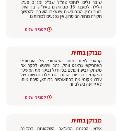
שובר גלים: לוחמי צה''ל שב"כ ומג"ב פעלו
הלילה למעצר 18 מבוקשים באיו"ש בין היתר
בעיר ג'נין. המבוקשים שנעצרו הועברו להמשך
חקירת כוחות הביטחון. אין נפגעים לכוחותינו
לפני 4 שנים
מבזקן בחזית
קטאר: לאחר מותו המסתורי של העיתונאי
האמריקאי גראנט ווהל, כתב שהגיע לסקר את
משחקי גביע העולם בכדורגל וביקר את המשטר
המקומי בחריפות. הבוקר גם צלם חדשות של
ערוץ מקומי מת בפתאומיות בדוחא, סיבת מותו
לא ידועה בשלב זה
לפני 4 שנים
מבזקן בחזית
איראן: הפגנות החיג'אב. השלטונות במדינה