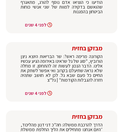
הודיעו כי הוציאו אדם נוסף להורג, מתאגרף
שהואשם בדקירה למוות של שני אנשי כוחות
הביטחון בהפגנות
לפני 4 שנים
מבזקן בחזית
הקורונה מרימה ראש?: שר הבריאות היוצא ניצן
הורוביץ, "סוג של גל שראינו באירופה הגיע עכשיו
אלינו. הדבר הנכון לעשות זה להתחסן. זו מחלה
שלא נראה שתיעלם בקרוב ואי אפשר לשתק את
החיים כל פעם שבא גל. לכן לא חושב שתהיה
חזרה להגבלות הקודמות" | גל"צ
לפני 4 שנים
מבזקן בחזית
הדרך להרכבת ממשלה: חה"כ דני דנון מהליכוד,
״היום אנחנו מתחילים את הליך החלפת ממשלת