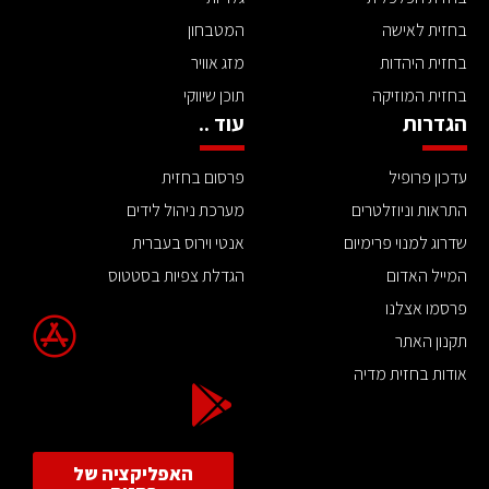
בחזית לאישה
המטבחון
בחזית היהדות
מזג אוויר
בחזית המוזיקה
תוכן שיווקי
הגדרות
עוד ..
עדכון פרופיל
פרסום בחזית
התראות וניוזלטרים
מערכת ניהול לידים
שדרוג למנוי פרימיום
אנטי וירוס בעברית
המייל האדום
הגדלת צפיות בסטטוס
פרסמו אצלנו
תקנון האתר
אודות בחזית מדיה
האפליקציה של