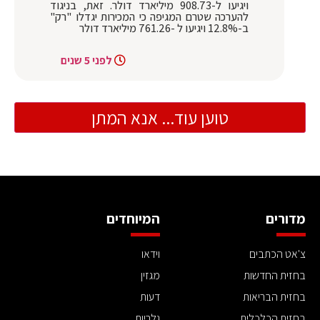
ויגיעו ל-908.73 מיליארד דולר. זאת, בניגוד
להערכה שטרם המגיפה כי המכירות יגדלו "רק"
ב-12.8% ויגיעו ל -761.26 מיליארד דולר
לפני 5 שנים
טוען עוד... אנא המתן
מדורים
המיוחדים
צ'אט הכתבים
וידאו
בחזית החדשות
מגזין
בחזית הבריאות
דעות
בחזית הכלכלית
גלריות