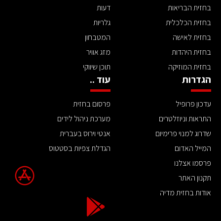
בחזית הבריאות
דעות
בחזית הכלכלית
גלריות
בחזית לאישה
המטבחון
בחזית היהדות
מזג אוויר
בחזית המוזיקה
תוכן שיווקי
הגדרות
עוד ..
עדכון פרופיל
פרסום בחזית
התראות וניוזלטרים
מערכת ניהול לידים
שדרוג למנוי פרימיום
אנטי וירוס בעברית
המייל האדום
הגדלת צפיות בסטטוס
פרסמו אצלנו
תקנון האתר
אודות בחזית מדיה