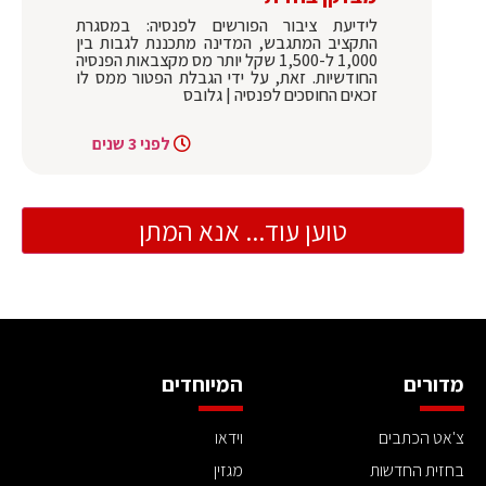
לידיעת ציבור הפורשים לפנסיה: במסגרת
התקציב המתגבש, המדינה מתכננת לגבות בין
1,000 ל-1,500 שקל יותר מס מקצבאות הפנסיה
החודשיות. זאת, על ידי הגבלת הפטור ממס לו
זכאים החוסכים לפנסיה | גלובס
לפני 3 שנים
טוען עוד... אנא המתן
מדורים
המיוחדים
צ'אט הכתבים
וידאו
בחזית החדשות
מגזין