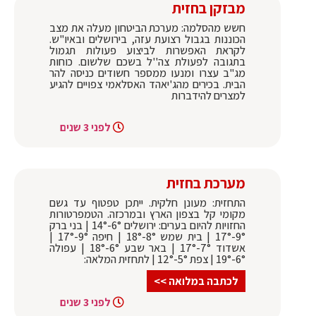
מבזקן בחזית
חשש מהסלמה: מערכת הביטחון מעלה את מצב
הכוננות בגבול רצועת עזה, בירושלים ובאיו"ש.
לקראת האפשרות לביצוע פעולות תגמול
בתגובה לפעולת צה''ל בשכם שלשום. כוחות
מג"ב עצרו ומנעו ממספר חשודים כניסה להר
הבית. בכירים מהג'יאהד האסלאמי צפויים להגיע
למצרים להידברות
לפני 3 שנים
מערכת בחזית
התחזית: מעונן חלקית. ייתכן טפטוף עד גשם
מקומי קל בצפון הארץ ובמרכזה. הטמפרטורות
החזויות להיום בערים: ירושלים 6°-14° | בני ברק
9°-17° | בית שמש 8°-18° | חיפה 9°-17° |
אשדוד 7°-17° | באר שבע 6°-18° | עפולה
6°-19° | צפת 5°-12° | לתחזית המלאה:
לכתבה במלואה >>
לפני 3 שנים