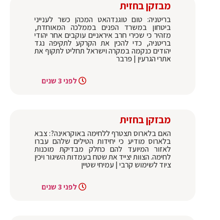
מבזקן בחזית
בריטניה: טום טוגנדהאט המכהן כשר לענייני
ביטחון במשרד הפנים בממלכה המאוחדת,
מזהיר כי שכירי חרב איראניים עוקבים אחר יהודי
בריטניה, כדי להכין את הקרקע לתקיפה נגד
יהודים כנקמה במקרה וישראל תחליט לתקוף את
אתרי הגרעין | פרבר
לפני 3 שנים
מבזקן בחזית
האם בלארוס תצטרף ללחימה באוקראינה?: צבא
בלארוס מודיע כי יחידות הטילים שלהם עברו
לאזור המיועד להם כחלק מבדיקת מוכנות
לחימה. הצוות יצייד את שטח בעמדות השיגור ויכין
ציוד לשימוש קרבי | עמיחי שטיין
לפני 3 שנים