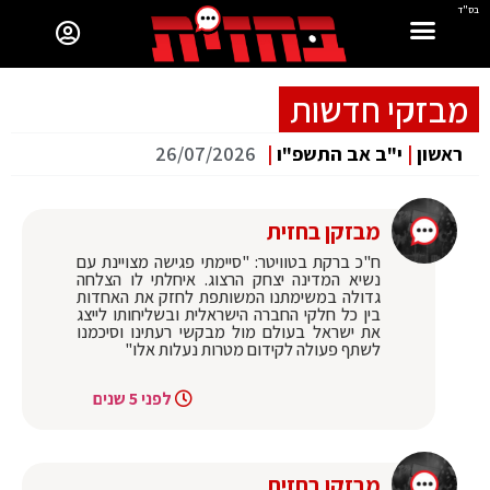
בס"ד
מבזקי חדשות
ראשון
|
י"ב אב התשפ"ו
|
26/07/2026
מבזקן בחזית
ח"כ ברקת בטוויטר: "סיימתי פגישה מצויינת עם
נשיא המדינה יצחק הרצוג. איחלתי לו הצלחה
גדולה במשימתנו המשותפת לחזק את האחדות
בין כל חלקי החברה הישראלית ובשליחותו לייצג
את ישראל בעולם מול מבקשי רעתינו וסיכמנו
לשתף פעולה לקידום מטרות נעלות אלו"
לפני 5 שנים
מבזקן בחזית