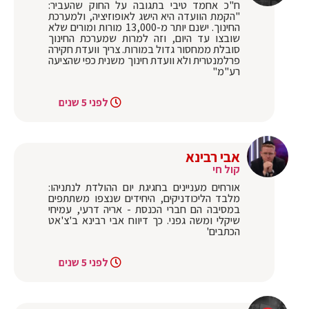
ח"כ אחמד טיבי בתגובה על החוק שהעביר:
"הקמת הוועדה היא הישג לאופוזיציה, ולמערכת
החינוך. ישנם יותר מ-13,000 מורות ומורים שלא
שובצו עד היום, וזה למרות שמערכת החינוך
סובלת ממחסור גדול במורות. צריך וועדת חקירה
פרלמנטרית ולא וועדת חינוך משנית כפי שהציעה
רע"מ"
לפני 5 שנים
אבי רבינא
קול חי
אורחים מעניינים בחגיגת יום ההולדת לנתניהו:
מלבד הליכודניקים, היחידים שנצפו משתתפים
במסיבה הם חברי הכנסת - אריה דרעי, עמיחי
שיקלי ומשה גפני. כך דיווח אבי רבינא ב'צ'אט
הכתבים'
לפני 5 שנים