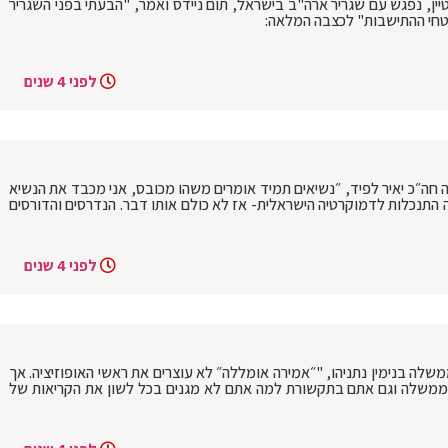
טיין, נפגש עם שגריר ארה"ב בישראל, תום ניידס ואמר, "הבעתי בפני השגריר
טחי ההתישבות" לכצבה המלאה:
לפני 4 שנים
ה חה״כ יאיר לפיד, ״נשיאים תמיד אומרים משהו מכובס, אני מכבד את הנשיא
 התנכלות לדמוקרטיה הישראלית- אז לא כולם אותו דבר. הנדרסים והדורסים
לפני 4 שנים
לה בנימין נתניהו, "״אמירה אומללה״ לא עוצרים את ראשי האופוזיציה. אך
הממשלה וגם אתם בתקשורת למה אתם לא מגנים בכל לשון את הקריאות של