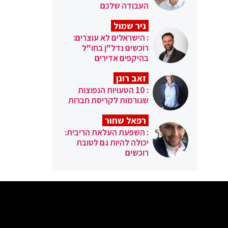
העבודה שלכם
ניר שמול
: הישראלים לא עוצרים:
רוכשים נדל"ן בחו"ל
בהיקפים אדירים
זאב רונן
: 10 הטעויות הנפוצות
שגורמות לקריסת חברות
רפאל שחור
: השפעת העלאת הריבית:
יכולה להיות גם לטובת
רוכשים