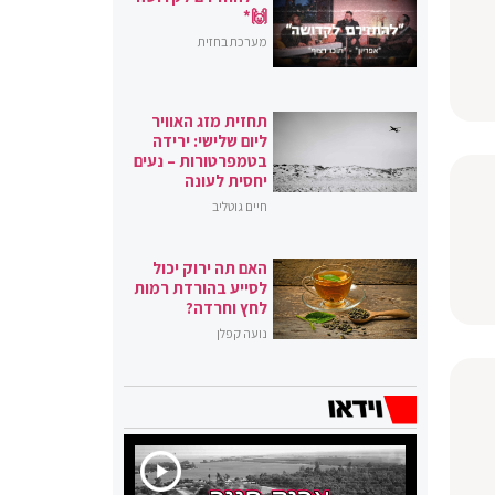
🙌*
מערכת בחזית
תחזית מזג האוויר
ליום שלישי: ירידה
בטמפרטורות – נעים
יחסית לעונה
חיים גוטליב
האם תה ירוק יכול
לסייע בהורדת רמות
לחץ וחרדה?
נועה קפלן