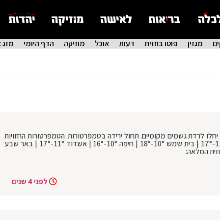
ם
מגזין
פוטו בחזית
דעות
אוכל
מוזיקה
הדף היומי
מזג א
 יחלו לרדת גשמים מקומיים. תחול ירידה בטמפרטורות. הטמפרטורות החזויות
להיום בערים: ירושלים 6°-11° | בני ברק 11°-17° | בית שמש 10°-18° | חיפה 10°-16° | אשדוד 11°-17° | באר שבע
לפני 4 שנים