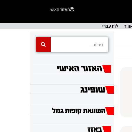
האזור האישי
וויר
לוח עברי