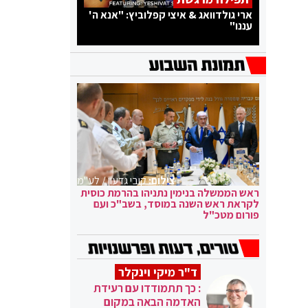
ארי גולדוואג & איצי קפלוביץ: "אנא ה'
עננו"
צילום:
קובי גדעון / לע"מ
ראש הממשלה בנימין נתניהו בהרמת כוסית
לקראת ראש השנה במוסד, בשב"כ ועם
פורום מטכ"ל
ד"ר מיקי וינקלר
: כך תתמודדו עם רעידת
האדמה הבאה במקום