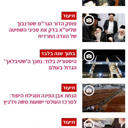
תיעוד
פוסק הדור הגר"מ שטרנבוך
שליט"א בדק את סכיני השחיטה
של העדה החרדית
בתוך שנה בלבד
היסטוריה בלוד: נחנך ה'שטיבלאך'
הגדול בעולם
תיעוד
הנחת אבן הפינה ומגילת היסוד:
למרכז העולמי ישועות משה ויז'ניץ
תיעוד