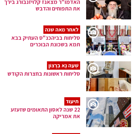
האדמו"ר מצאנז קלויזנבורג בירך
את התפוחים והדבש
לאחר מאה שנה
סליחות בביהכנ"ס העתיק בבא
תמא בשכונת הבוכרים
שְׁעֵה נָא בְרָצוֹן
סליחות ראשונות בחצרות הקודש
תיעוד
22 שנה לאסון התאומים שזעזע
את אמריקה