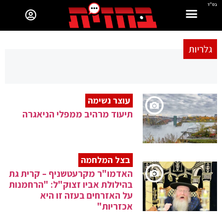
בס"ד
גלריות
עוצר נשימה
תיעוד מרהיב ממפלי הניאגרה
בצל המלחמה
האדמו"ר מקרעטשניף – קרית גת
בהילולת אביו זצוק"ל: "הרחמנות
על האזרחים בעזה זו היא
אכזריות"