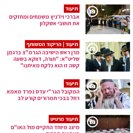
תיעוד
אברכי ויז'ניץ משמחים ומחזקים
את תושבי אשקלון
תיעוד | הריקוד המשותף
מרן ראש הישיבה הגרמ"צ ברגמן
שליט"א: "תורה, דווקא בשעה
קשה זו הוא נלקח מאיתנו"
תיעוד
המקובל הגר"י עדס נפרד מאמא
רחל בבכי תמרורים קורע לב
תיעוד מרטיט
מיצג מיוחד התקיים מול האו"ם