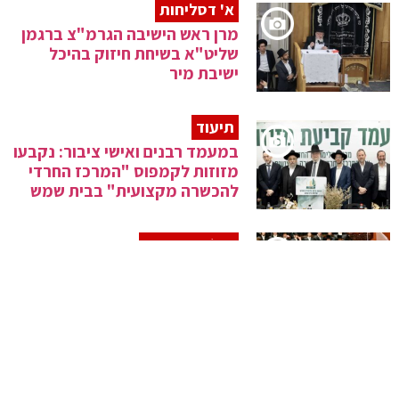
א' דסליחות
מרן ראש הישיבה הגרמ"צ ברגמן
שליט"א בשיחת חיזוק בהיכל
ישיבת מיר
תיעוד
במעמד רבנים ואישי ציבור: נקבעו
מזוזות לקמפוס "המרכז החרדי
להכשרה מקצועית" בבית שמש
בְּמוֹצָאֵי מְנוּחָה
סליחות ראשונות בחצר הקודש
ויז'ניץ
גלריה מסכמת
מסע החיזוק של חכם ניסים בן
שמעון שליט"א בקהילות היהודיות