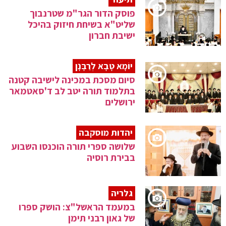
פוסק הדור הגר"מ שטרנבוך
שליט"א בשיחת חיזוק בהיכל
ישיבת חברון
יוֹמָא טָבָא לְרַבָּנָן
סיום מסכת במכינה לישיבה קטנה
בתלמוד תורה יטב לב ד'סאטמאר
ירושלים
יהדות מוסקבה
שלושה ספרי תורה הוכנסו השבוע
בבירת רוסיה
גלריה
במעמד הראשל"צ: הושק ספרו
של גאון רבני תימן