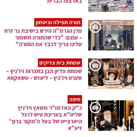
בארצות הברית
תורה תפילה וביטחון
מרן הגרמ"ה הירש בישיבת נר זרח
– עוצם: "כדי שהתורה תשמור
עלינו צריך לכבד את התורה"
שמחת בית צדיקים
שמחת פדיון הבן בחצרות ויז'ניץ –
סערט ויז'ניץ – ליעזש – טשאקווא
חיפה
כ"ק האדמו"ר משאץ ויז'ניץ
שליט"א בעריכת טיש לרגל
היארצייט של בעל ה'מקור ברוך'
זיע"א