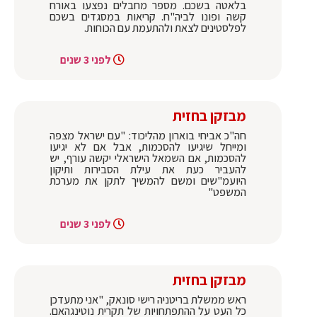
בלאטה בשכם. מספר מחבלים נפצעו באורח
קשה ופונו לביה"ח. קריאות במסגדים בשכם
לפלסטינים לצאת ולהתעמת עם הכוחות.
לפני 3 שנים
מבזקן בחזית
חה"כ אביחי בוארון מהליכוד: "עם ישראל מצפה
ומייחל שיגיעו להסכמות, אבל אם לא יגיעו
להסכמות, אם השמאל הישראלי יקשה עורף, יש
להעביר כעת את עילת הסבירות ותיקון
היועמ"שים ומשם להמשיך לתקן את מערכת
המשפט"
לפני 3 שנים
מבזקן בחזית
ראש ממשלת בריטניה רישי סונאק, "אני מתעדכן
כל העט על ההתפתחויות של תקרית נוטינגהאם.