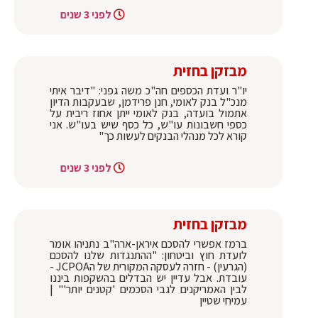
לפני 3 שנים
מבזקן בחזית
יו"ר ועדת הכספים חה"כ משה גפני: "דיבר איתי
מנכ"ל בנק לאומי, חנן פרידמן, שבעקבות הדיון
אתמול בועדה, בנק לאומי ייתן אחוז ריבית על
כספי חשבונות עו"ש, כל כסף שיש בעו"ש. אני
קורא לכל מנהלי הבנקים לעשות כך"
לפני 3 שנים
מבזקן בחזית
ברמז אפשרי להסכם איראן-ארה"ב נתניהו אומר
לועדת חוץ וביטחון: "ההתנגדות שלנו להסכם
(הגרעין) - חזרה לעסקה המקורית של הJCPOA -
עובדת. אבל עדיין יש הבדלים בהשקפות ביננו
לבין האמריקנים לגבי הסכמים 'קטנים יותר'" |
עמיחי שטיין