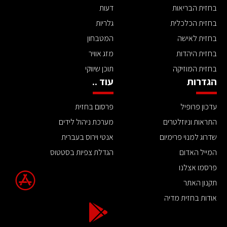
בחזית הבריאות
דעות
בחזית הכלכלית
גלריות
בחזית לאישה
המטבחון
בחזית היהדות
מזג אוויר
בחזית המוזיקה
תוכן שיווקי
הגדרות
עוד ..
עדכון פרופיל
פרסום בחזית
התראות וניוזלטרים
מערכת ניהול לידים
שדרוג למנוי פרימיום
אנטי וירוס בעברית
המייל האדום
הגדלת צפיות בסטטוס
פרסמו אצלנו
תקנון האתר
אודות בחזית מדיה