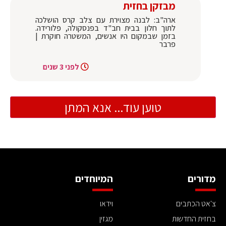
מבזקן בחזית
ארה"ב: לבנה מצוירת עם צלב קרס הושלכה
לתוך חלון בבית חב"ד בפנסקולה, פלורידה.
בזמן שבמקום היו אנשים, המשטרה חוקרת |
פרבר
לפני 3 שנים
טוען עוד... אנא המתן
מדורים
המיוחדים
צ'אט הכתבים
וידאו
בחזית החדשות
מגזין