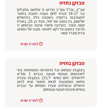
מבזקן בחזית
שב"כ, צה"ל ומג"ב הודיעו כי שלושה מחבלים
בני 19-17 מבית לחם נעצרו השבת בחשד
למעורבות בדקירה בשכונת גילה בירושלים
שלשום, בה נפצע אור סייר, צעיר בן 25, באורח
קשה מאוד. בהודעה אישרו ארגוני הביטחון כי
מדובר בפיגוע על רקע לאומני. מצבו של הפצוע
עדיין מוגדר קשה
לפני 3 שנים
מבזקן בחזית
בעקבות המחאה נגד הרפורמה המשפטית: צפי
לשיבושים ועומסי תנועה בכביש 1 מת"א
לירושלים. היום (שישי 21/7) בעקבות צעדת
מחאה המתוכננת לצאת משער הגיא לכיוון
ירושלים ובמהלכה יצעדו המוחים על הכביש
צפויים שיבושי תנועה ועומסים
לפני 3 שנים