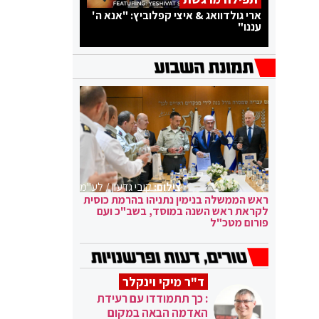
ארי גולדוואג & איצי קפלוביץ: "אנא ה'
עננו"
צילום:
קובי גדעון / לע"מ
ראש הממשלה בנימין נתניהו בהרמת כוסית
לקראת ראש השנה במוסד, בשב"כ ועם
פורום מטכ"ל
ד"ר מיקי וינקלר
: כך תתמודדו עם רעידת
האדמה הבאה במקום