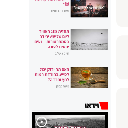
🙌*
מערכת בחזית
תחזית מזג האוויר
ליום שלישי: ירידה
בטמפרטורות – נעים
יחסית לעונה
חיים גוטליב
האם תה ירוק יכול
לסייע בהורדת רמות
לחץ וחרדה?
נועה קפלן