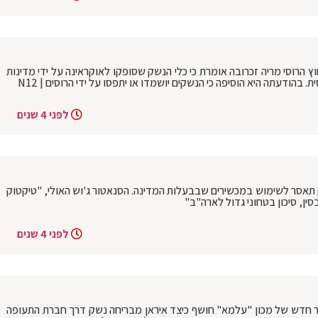
הרוסי מריה זכרובה אומרת כי כלי הנשק שסופקו לאוקראינה על ידי מדינות
בהודעתה היא הוסיפה כי הנשקים יושמדו או יתפסו על ידי הרוסים | N12
לפני 4 שנים
ק תאסר לשימוש במכשירים שבבעלות המדינה. הסנאטור ג'וש האולי, "טיקטוק
ין, סיכון בטחוני גדול לארה"ב"
לפני 4 שנים
קר חדש של מכון "עלמא" חושף כיצד איראן מבריחה נשק דרך חברת התעופה