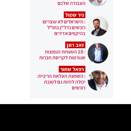
העבודה שלכם
ניר שמול
: הישראלים לא עוצרים:
רוכשים נדל"ן בחו"ל
בהיקפים אדירים
זאב רונן
: 10 הטעויות הנפוצות
שגורמות לקריסת חברות
רפאל שחור
: השפעת העלאת הריבית:
יכולה להיות גם לטובת
רוכשים