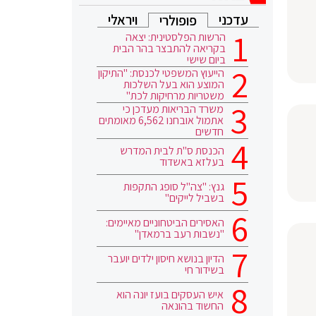
עדכני
ויראלי
פופולרי
הרשות הפלסטינית: יצאה
בקריאה להתבצר בהר הבית
ביום שישי
הייעוץ המשפטי לכנסת: "התיקון
המוצע הוא בעל השלכות
משטריות מרחיקות לכת"
משרד הבריאות מעדכן כי
אתמול אובחנו 6,562 מאומתים
חדשים
הכנסת ס"ת לבית המדרש
בעלזא באשדוד
גנץ: "צה"ל סופג התקפות
בשביל לייקים"
האסירים הביטחוניים מאיימים:
"נשבות רעב ברמאדן"
הדיון בנושא חיסון ילדים יועבר
בשידור חי
איש העסקים בועז יונה הוא
החשוד בהונאה