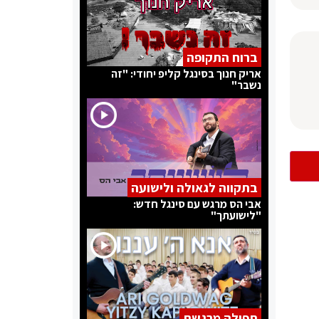
ברוח התקופה
אריק חנוך בסינגל קליפ יחודי: "זה
נשבר"
בתקווה לגאולה ולישועה
אבי הס מרגש עם סינגל חדש:
"לישועתך"
תפילה מרגשת