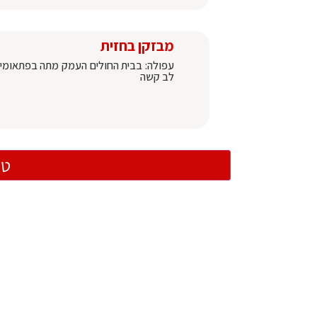
מבזקן בחזית
לב קשה
טו