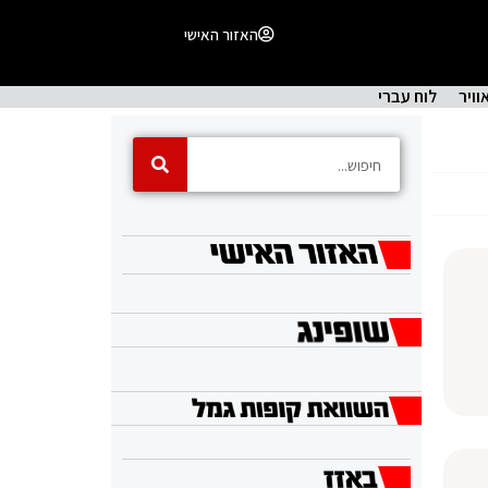
האזור האישי
וויר
לוח עברי