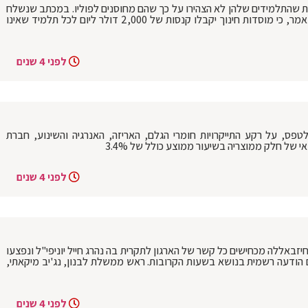
בות שהתלמידים שלהן לא הצהירו על כך שהם מחוסנים לפוליו. במכתב שנשלח
למנהלי הישיבות ובתי ספר פרטיים אחרים נאמר, כי מוסדות חינוך יקבלו קנסות של 2,000 דולר ליום לכל תלמיד שאינו
לפני 4 שנים
פס, על רקע התייקרויות חומרי הגלם, האריזה, האנרגיה והשינוע, חברת
של חלק ממוצריה בשיעור ממוצע כולל של 3.4%
לפני 4 שנים
יזבאללה מכחישים כל קשר של הארגון לתקרית בה נהרג חייל יוניפי"ל ונפצעו
 הודעה רשמית בנושא בשעות הקרובות. ראש ממשלת לבנון, נג'יב מיקאתי,
לפני 4 שנים