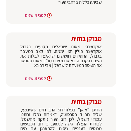
שביתה כללית ברחבי העיר
לפני 4 שנים
מבזקן בחזית
אוקראינה: מאות ישראלים תקועים בגבול
אוקראינה פולין חצי יממה. לפי קצב המעבר
בגבול, החסידים חוששים שייאלצו לבלות את
השבת הקרובה באוטובוסים. כמו"כ מאות פספסו
את הטיסה המיועדת לישראל | אבי רבינא
לפני 4 שנים
מבזקן בחזית
הוריקן "איאן" בפלורידה: הרב חיים שטיינמץ,
שליח חב"ד בסרסוטה, "צמרות נפלו וחתכו
עמודי חשמל, לכן רוב העיר נותקה מחשמל.
לכוחות ההצלה קשה לנסוע, כי רוב הכבישים
מכוסים בענפים. ניסינו להתארגן עם מים