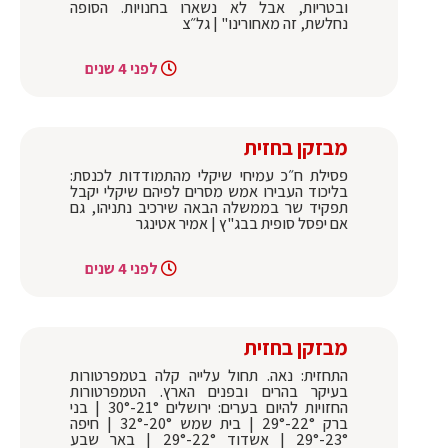
ובטריות, אבל לא נשארו בחנויות. הסופה
נחלשת, זה מאחורינו" | גל״צ
לפני 4 שנים
מבזקן בחזית
פסילת ח״כ עמיחי שיקלי מהתמודדות לכנסת:
בליכוד העבירו אמש מסרים לפיהם שיקלי יקבל
תפקיד שר בממשלה הבאה שירכיב נתניהו, גם
אם יפסל סופית בבג"ץ | אמיר אטינגר
לפני 4 שנים
מבזקן בחזית
התחזית: נאה. תחול עלייה קלה בטמפרטורות
בעיקר בהרים ובפנים הארץ. הטמפרטורות
החזויות להיום בערים: ירושלים 21°-30° | בני
ברק 22°-29° | בית שמש 20°-32° | חיפה
23°-29° | אשדוד 22°-29° | באר שבע