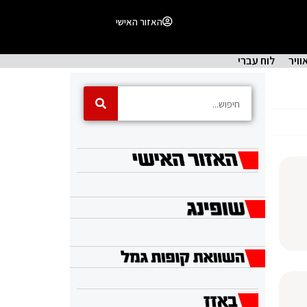
האזור האישי
וויר
לוח עברי