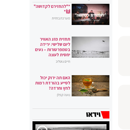
*"להחזירם לקדושה"
🙌*
מערכת בחזית
תחזית מזג האוויר
ליום שלישי: ירידה
בטמפרטורות – נעים
יחסית לעונה
חיים גוטליב
האם תה ירוק יכול
לסייע בהורדת רמות
לחץ וחרדה?
נועה קפלן