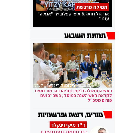
תפילה מרגשת
ארי גולדוואג & איצי קפלוביץ: "אנא ה'
עננו"
צילום:
קובי גדעון / לע"מ
ראש הממשלה בנימין נתניהו בהרמת כוסית
לקראת ראש השנה במוסד, בשב"כ ועם
פורום מטכ"ל
ד"ר מיקי וינקלר
: כך תתמודדו עם רעידת