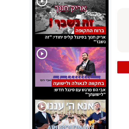
ברוח התקופה
אריק חנוך בסינגל קליפ יחודי: "זה
נשבר"
בתקווה לגאולה ולישועה
אבי הס מרגש עם סינגל חדש:
"לישועתך"