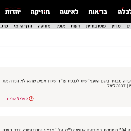
ם
מגזין
פוטו בחזית
דעות
אוכל
מוזיקה
הדף היומי
מזג א
עדה מבהיר בשם היועמ"שית לכנסת עו"ד שגית אפיק שהיא לא הכירה את
ו | דפנה ליאל
לפני 3 שנים
ראש אמ"ן אלוף אהרון חליוה העניק ליחידה 504 העוסקת במודיעין אנושי צל"ש על "מבצע ייחודי ופורץ דרך בזירה