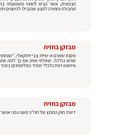
הצפונית, אשר הביא לשינוי משמעותי בת
תחבולה וחתירה למגע שהובילו להישגים חשו
מבזקן בחזית
פסגת שארם א-שייח: צבי יחזקאלי, "שוחחת
שהיא נולדה'. שאלתי אותו אם כך למה אתה
איזשהו רווח כלכלי' תמיד הפלסטינים במוד 
מבזקן בחזית
דיווח: חוק החמץ של חה"כ משה גפני אושר 