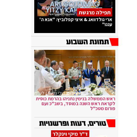
תפילה מרגשת
ארי גולדוואג & איצי קפלוביץ: "אנא ה'
עננו"
צילום:
קובי גדעון / לע"מ
ראש הממשלה בנימין נתניהו בהרמת כוסית
לקראת ראש השנה במוסד, בשב"כ ועם
פורום מטכ"ל
ד"ר מיקי וינקלר