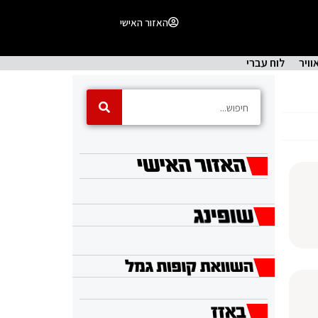
האזור האישי
וויר
לוח עברי