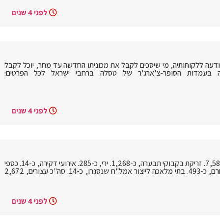
לפני 4 שנים
הודעה ללקוחותיה, מי שיסכים לקבל את מכוניתו החדשה עד מחר, יוכל לקבל
בעמדות הסופר-צ'ארג'ר של טסלה ברחבי ישראל לכל הפרטים:
לפני 4 שנים
סיכום שנה בגזרת איו"ש: זריקת אבנים, כ-7,589. זריקת בקבוקי תבערה, כ-1,268. ירי, כ-285. אירועי דקירה, כ-14. כספי
טרור שהוחרמו, 2,796,514. אמל"ח שהוחרם, כ-493. בתי מלאכה לייצור אמל"ח שנסגרו, כ-14. סה"כ עצורים, 2,672
לפני 4 שנים