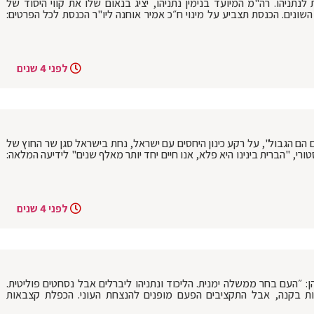
לדרך הממשלה ה-37: השישית לנתניהו. רה"מ המיועד בנימין נתניהו, יציג בנאום שלו את קווי היסוד של
נים. הכנסת תצביע על מינוי ח״כ אמיר אוחנה ליו"ר הכנסת לכל הפרטים:
לפני 4 שנים
 הם הגבול", על רקע כינון היחסים עם ישראל, נחת בישראל סגן שר החוץ של
סטורי, "הברית בינינו היא פלא, אנו חיים יחד יותר מאלף שנים" לידיעה המלאה:
לפני 4 שנים
ן: ״העם בחר ממשלה ימנית. הליכוד ונתניהו ליברלים אבל נסחטים פוליטית.
ות בקנה, אבל התקציבים הפעם מופנים להנצחת העוני. הכפלת קצבאות