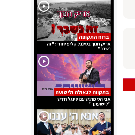
ברוח התקופה
אריק חנוך בסינגל קליפ יחודי: "זה
נשבר"
בתקווה לגאולה ולישועה
אבי הס מרגש עם סינגל חדש:
"לישועתך"