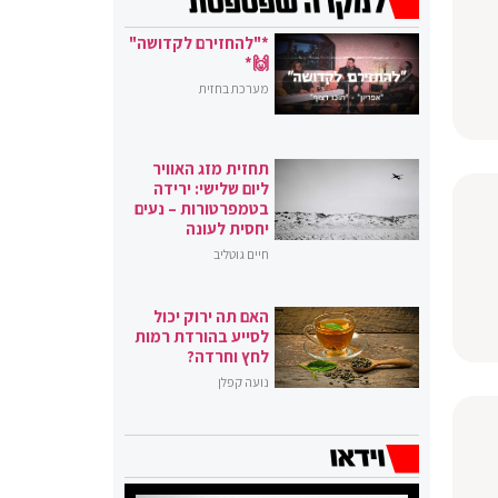
*"להחזירם לקדושה"
🙌*
מערכת בחזית
תחזית מזג האוויר
ליום שלישי: ירידה
בטמפרטורות – נעים
יחסית לעונה
חיים גוטליב
האם תה ירוק יכול
לסייע בהורדת רמות
לחץ וחרדה?
נועה קפלן