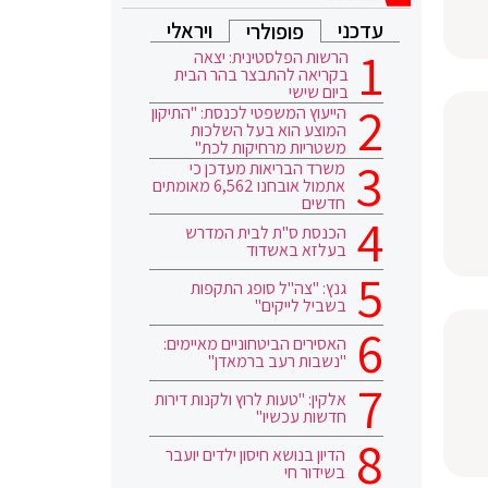
עדכני
ויראלי
פופולרי
הרשות הפלסטינית: יצאה
בקריאה להתבצר בהר הבית
ביום שישי
הייעוץ המשפטי לכנסת: "התיקון
המוצע הוא בעל השלכות
משטריות מרחיקות לכת"
משרד הבריאות מעדכן כי
אתמול אובחנו 6,562 מאומתים
חדשים
הכנסת ס"ת לבית המדרש
בעלזא באשדוד
גנץ: "צה"ל סופג התקפות
בשביל לייקים"
האסירים הביטחוניים מאיימים:
"נשבות רעב ברמאדן"
אלקין: "טעות לרוץ ולקנות דירות
חדשות עכשיו"
הדיון בנושא חיסון ילדים יועבר
בשידור חי