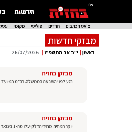
בס"ד
צ'אט הכתבים
חרדים
פוליטי
מקומי
עסקי
מבזקי חדשות
ראשון
|
י"ב אב התשפ"ו
|
26/07/2026
מבזקן בחזית
רגע לפני השבעת הממשלה: רה"מ המיועד בני
מבזקן בחזית
יוקר המחיה: מחירי הדלק יעלו מה-1 בינואר ליטר בנזין 95 יעלה כ-6.94 שקלים, עלייה של תשע אגורות