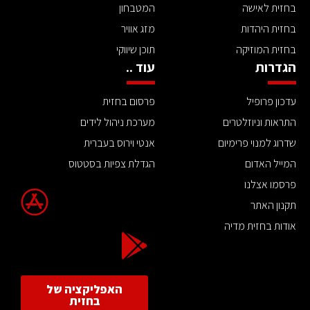
בחזית לאישה
המטבחון
בחזית היהדות
מזג אוויר
בחזית המוזיקה
תוכן שיווקי
הגדרות
עוד ..
עדכון פרופיל
פרסום בחזית
התראות וניוזלטרים
מערכת ניהול לידים
שדרוג למנוי פרימיום
אנטי וירוס בעברית
המייל האדום
הגדלת צפיות בסטטוס
פרסמו אצלנו
תקנון האתר
אודות בחזית מדיה
האפליקציה של
בחזית