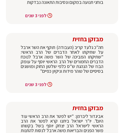
בוחני תנועה במקום ונסיבות התאונה נבדקות
לפני 3 שנים
מבזקן בחזית
חה"כ גלעד קריב (העבודה) תוקף את השר ארבל
על שתיקתו לאחר הדברים של הרב הראשי:
"שתיקתו המביכה של השר משה ארבל לנוכח
הדברים החמורים של הרב הראשי יוסף על עומק
הבוז של הנהגת ש"ס כלפי שלטון החוק ומושגים
בסיסיים של טוהר מידות וניקיון כפיים"
לפני 3 שנים
מבזקן בחזית
אביגדור ליברמן: "יש לפטר את הרב הראשי עוד
היום". יו"ר ישראל ביתנו קרא לפטר את הרב
הראשי לישראל הרב יצחק יוסף בשל בקשתו
משר הפנים והבריאות משה ארבל לנסות להתנות