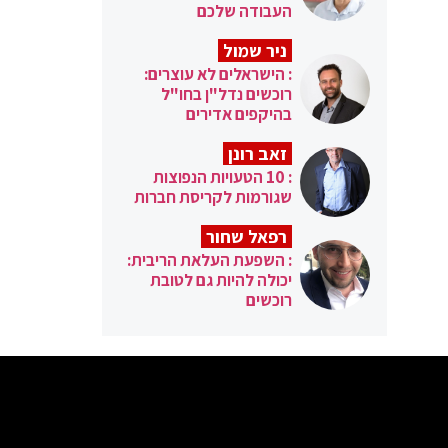
העבודה שלכם
ניר שמול
: הישראלים לא עוצרים:
רוכשים נדל"ן בחו"ל
בהיקפים אדירים
זאב רונן
: 10 הטעויות הנפוצות
שגורמות לקריסת חברות
רפאל שחור
: השפעת העלאת הריבית:
יכולה להיות גם לטובת
רוכשים