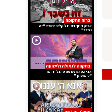
ברוח התקופה
אריק חנוך בסינגל קליפ יחודי: "זה
נשבר"
בתקווה לגאולה ולישועה
אבי הס מרגש עם סינגל חדש:
"לישועתך"
תפילה מרגשת