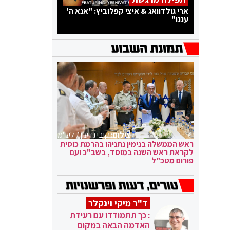
ארי גולדוואג & איצי קפלוביץ: "אנא ה'
עננו"
צילום:
קובי גדעון / לע"מ
ראש הממשלה בנימין נתניהו בהרמת כוסית
לקראת ראש השנה במוסד, בשב"כ ועם
פורום מטכ"ל
ד"ר מיקי וינקלר
: כך תתמודדו עם רעידת
האדמה הבאה במקום