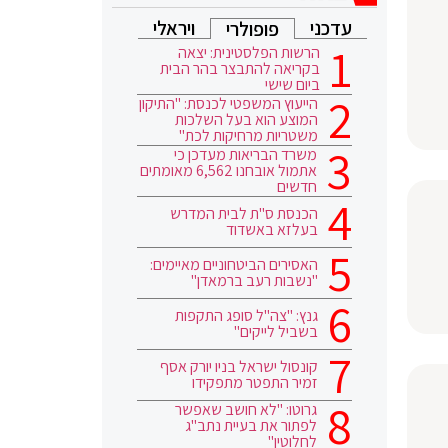
עדכני
ויראלי
פופולרי
הרשות הפלסטינית: יצאה
בקריאה להתבצר בהר הבית
ביום שישי
הייעוץ המשפטי לכנסת: "התיקון
המוצע הוא בעל השלכות
משטריות מרחיקות לכת"
משרד הבריאות מעדכן כי
אתמול אובחנו 6,562 מאומתים
חדשים
הכנסת ס"ת לבית המדרש
בעלזא באשדוד
האסירים הביטחוניים מאיימים:
"נשבות רעב ברמאדן"
גנץ: "צה"ל סופג התקפות
בשביל לייקים"
קונסול ישראל בניו יורק אסף
זמיר התפטר מתפקידו
גרוטו: "לא חושב שאפשר
לפתור את בעיית נתב"ג
לחלוטין"