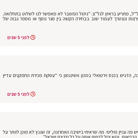
ל"ל, מתריע בראיון לגל"צ: "ניהול המשבר לא מאפשר לנו לשלוט בתחלואה.
רצות ונצטרך לעמוד שוב בבחירה הקשה בין סגר נוסף או מספר גבוה של
לפני 5 שנים
ה, הדגיש בכנס וירטואלי במכון וושינגטון כי "עסקת מכירת החמקנים עדיין
לפני 5 שנים
שר הבריאות יואב קיש לרדיו 103FM: "יש פה עניין פוליטי. מה שראיתי בישיבה האחרונה, זה שגנץ לא מוכן לוותר על
בריאות, והוא יכול לכפות אותה על כל מדינת ישראל״