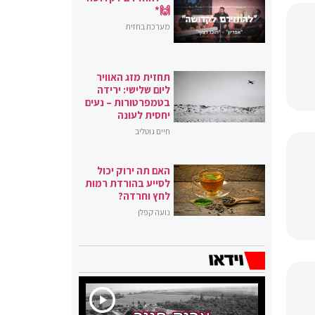
🙌*
מערכת בחזית
תחזית מזג האוויר
ליום שלישי: ירידה
בטמפרטורות – נעים
יחסית לעונה
חיים גוטליב
האם תה ירוק יכול
לסייע בהורדת רמות
לחץ וחרדה?
נועה קפלן