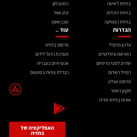
בחזית לאישה
המטבחון
בחזית היהדות
מזג אוויר
בחזית המוזיקה
תוכן שיווקי
הגדרות
עוד ..
עדכון פרופיל
פרסום בחזית
התראות וניוזלטרים
מערכת ניהול לידים
שדרוג למנוי פרימיום
אנטי וירוס בעברית
המייל האדום
הגדלת צפיות בסטטוס
פרסמו אצלנו
תקנון האתר
אודות בחזית מדיה
האפליקציה של
בחזית