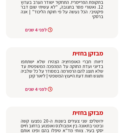
בתקופת הפריימריז. התחקיר ישודר הערב בערוץ
12. ואטורי מסר בתגובה, "לא עשיתי שום דבר
פיקטיבי. הכל נעשה על פי חוקת הליכוד" | אנה
ברסקי
לפני 4 שנים
מבזקן בחזית
דיווח: חברי האופוזיציה הצהירו שלא ישתתפו
בדיוני ועדת החוקה על המהפכה המשפטית עד
שלא תוצג להם הרפורמה במסודר על כל שלביה
ותוגש חוות דעת הייעוץ המשפטי | ליאור קינן
לפני 4 שנים
מבזקן בחזית
ירושלים: שני צעירים בשנות ה-20 נפצעו קשה
ובינוני בתאונה בין אמבולנס ואופנוע ברחוב חיים
יסקי בעיר. צוותי מד"א טיפלו בהם ופינו אותם