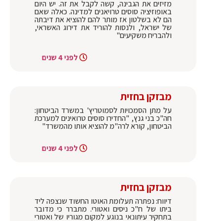
מזיזים את הגבינה, קשה לקבל את זה. יש היום
באופוזיציה סוסים טרויאנים למדינה. כאלה שאם
הם לא בשלטון אז מותר להם להוציא את דיבתה
של ישראל, ולנסות להוריד את דירוג האשראי,
ולהבריח משקיעים"
לפני 4 שנים
מבזקן בחזית
על מתן הסמכויות לסמוטריץ' במשרד הביטחון:
חה"כ בני גנץ, "החדירו סוסים טרואינים למערכת
הביטחון, קורא לרה"מ להוציא אותו מהמשרד"
לפני 4 שנים
מבזקן בחזית
דיווח: נפתרה תעלומת האוטו החשוד שנצפה ליד
ביתו של ח"כ ניסים ואטורי. מתברר כי מדובר
בתחקיר עיתונאי בנוגע למקום מגוריו של ואטורי