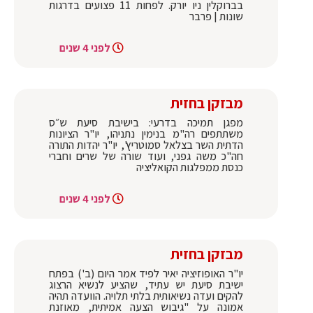
בברוקלין ניו יורק. לפחות 11 פצועים בדרגות
שונות | פרבר
לפני 4 שנים
מבזקן בחזית
מפגן תמיכה בדרעי: בישיבת סיעת ש״ס
משתתפים רה"מ בנימין נתניהו, יו"ר הציונות
הדתית השר בצלאל סמוטריץ', יו"ר יהדות התורה
חה"כ משה גפני, ועוד שורה של שרים וחברי
כנסת ממפלגות הקואליציה
לפני 4 שנים
מבזקן בחזית
יו"ר האופוזיציה יאיר לפיד אמר היום (ב') בפתח
ישיבת סיעת יש עתיד, שהציע לנשיא הרצוג
להקים ועדה נשיאותית בלתי תלויה. הוועדה תהיה
אמונה על "גיבוש הצעה אמיתית, מאוזנת