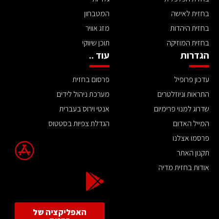
בחזית לאישה
המטבחון
בחזית היהדות
מזג אוויר
בחזית המוזיקה
תוכן שיווקי
הגדרות
עוד ..
עדכון פרופיל
פרסום בחזית
התראות וניוזלטרים
מערכת ניהול לידים
שדרוג למנוי פרימיום
אנטי וירוס בעברית
המייל האדום
הגדלת צפיות בסטטוס
פרסמו אצלנו
תקנון האתר
אודות בחזית מדיה
האפליקציה של