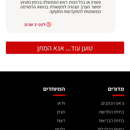
פשרה או בכל הכוח: ראש הממשלה בנימין נתניהו
ימסור הערב הצהרה לתקשורת בנושא הרפורמה
המשפטית להתקדמות החקיקה
לפני 3 שנים
טוען עוד... אנא המתן
מדורים
המיוחדים
צ'אט הכתבים
וידאו
בחזית החדשות
מגזין
בחזית הבריאות
דעות
בחזית הכלכלית
גלריות