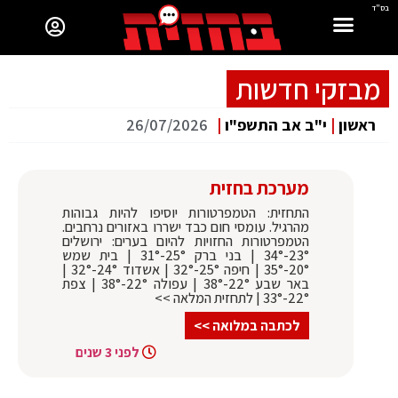
בס"ד
מבזקי חדשות
ראשון
|
י"ב אב התשפ"ו
|
26/07/2026
מערכת בחזית
התחזית: הטמפרטורות יוסיפו להיות גבוהות
מהרגיל. עומסי חום כבד ישררו באזורים נרחבים.
הטמפרטורות החזויות להיום בערים: ירושלים
23°-34° | בני ברק 25°-31° | בית שמש
20°-35° | חיפה 25°-32° | אשדוד 24°-32° |
באר שבע 22°-38° | עפולה 22°-38° | צפת
22°-33° | לתחזית המלאה >>
לכתבה במלואה >>
לפני 3 שנים