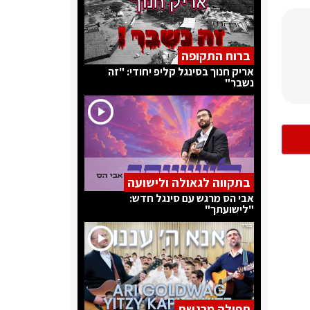
ברוח התקופה
אריק חנוך בסינגל קליפ יחודי: "זה
נשבר"
בתקווה לגאולה ולישועה
אבי הס מרגש עם סינגל חדש:
"לישועתך"
תפילה מרגשת