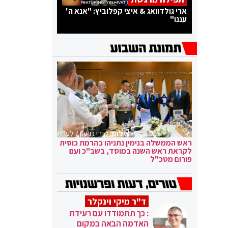
ארי גולדוואג & איצי קפלוביץ: "אנא ה'
עננו"
צילום:
קובי גדעון / לע"מ
ראש הממשלה בנימין נתניהו בהרמת כוסית
לקראת ראש השנה במוסד, בשב"כ ועם
פורום מטכ"ל
ד"ר מיקי וינקלר
: כך תתמודדו עם רעידת
האדמה הבאה במקום