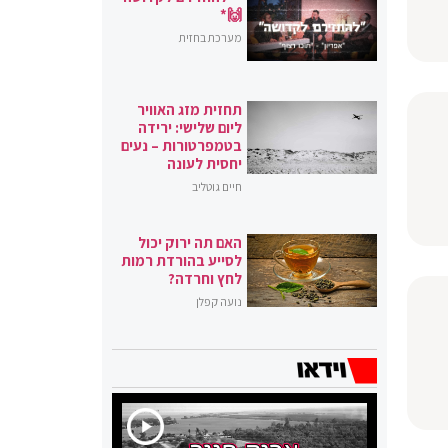
🙌*
מערכת בחזית
תחזית מזג האוויר
ליום שלישי: ירידה
בטמפרטורות – נעים
יחסית לעונה
חיים גוטליב
האם תה ירוק יכול
לסייע בהורדת רמות
לחץ וחרדה?
נועה קפלן