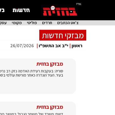
בס"ד
צ'אט הכתבים
חרדים
פוליטי
מקומי
עסקי
מבזקי חדשות
ראשון
|
י"ב אב התשפ"ו
|
26/07/2026
מבזקן בחזית
סוריה: בעקבות רעידת האדמה נזק רב נרש
בעיר. העיר הוגדרה כאתר מורשת עולמי בסכנ
מבזקן בחזית
דיווח: משרד של משמר הגבול במושב כורז