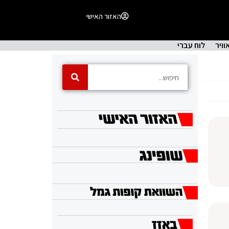
האזור האישי
וויר
לוח עברי