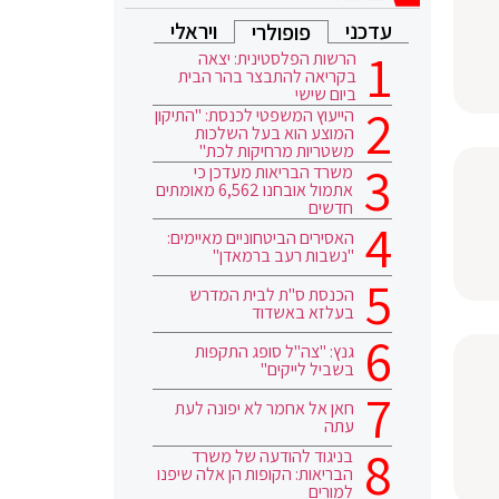
עדכני
ויראלי
פופולרי
הרשות הפלסטינית: יצאה
בקריאה להתבצר בהר הבית
ביום שישי
הייעוץ המשפטי לכנסת: "התיקון
המוצע הוא בעל השלכות
משטריות מרחיקות לכת"
משרד הבריאות מעדכן כי
אתמול אובחנו 6,562 מאומתים
חדשים
האסירים הביטחוניים מאיימים:
"נשבות רעב ברמאדן"
הכנסת ס"ת לבית המדרש
בעלזא באשדוד
גנץ: "צה"ל סופג התקפות
בשביל לייקים"
חאן אל אחמר לא יפונה לעת
עתה
בניגוד להודעה של משרד
הבריאות: הקופות הן אלה שיפנו
למורים