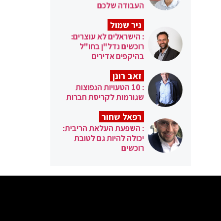
העבודה שלכם
ניר שמול
: הישראלים לא עוצרים:
רוכשים נדל"ן בחו"ל
בהיקפים אדירים
זאב רונן
: 10 הטעויות הנפוצות
שגורמות לקריסת חברות
רפאל שחור
: השפעת העלאת הריבית:
יכולה להיות גם לטובת
רוכשים