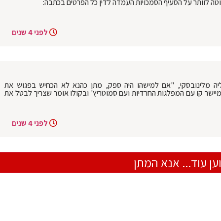
נוטה לוותר על הסעיף הסמכויות העמדה לדין כל הפרטים בכתבה:
לפני 4 שנים
האשמות באופוזיציה המסתמנת: חה"כ יוליה מלינובסקי, "אם למישהו היה ספק, ‎מתן כהנא לא הכחיש בפגוש את
מיישר קו עם המפלגות החרדיות ועם סמוטריץ' ובקולו אומר שצריך לבטל את
לפני 4 שנים
ען עוד... אנא המתן