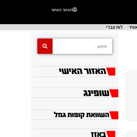
האזור האישי
וויר
לוח עברי