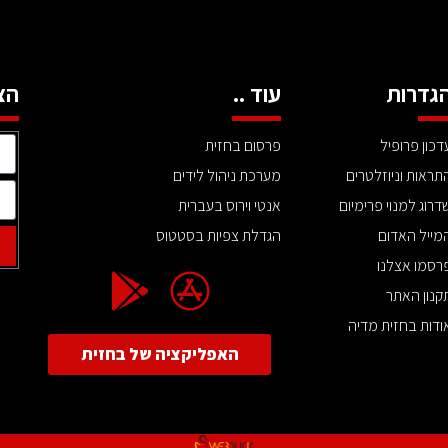
גדרות
עוד ..
הצ
דכון פרופיל
פרסום בחזית
תראות וניוזלטרים
מערכת ניהול לידים
דרוג למנוי פרימיום
אנטי וירוס בעברית
מייל האדום
הגדלת צפיות בסטטוס
רסמו אצלנו
קנון האתר
ודות בחזית מדיה
האפליקציה של בחזית