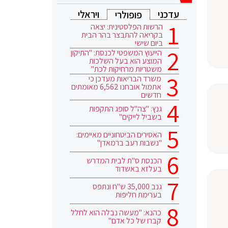
עדכני
ויראלי
פופולרי
הרשות הפלסטינית: יצאה
בקריאה להתבצר בהר הבית
ביום שישי
הייעוץ המשפטי לכנסת: "התיקון
המוצע הוא בעל השלכות
משטריות מרחיקות לכת"
משרד הבריאות מעדכן כי
אתמול אובחנו 6,562 מאומתים
חדשים
גנץ: "צה"ל סופג התקפות
בשביל לייקים"
האסירים הביטחוניים מאיימים:
"נשבות רעב ברמאדן"
הכנסת ס"ת לבית המדרש
בעלזא באשדוד
גנב 35,000 ש"ח ונתפס
בערימת חליפות
כהנא: "מעשה נבלה הוא לחלל
קברו של כל אדם"