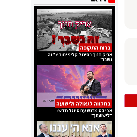
ברוח התקופה
אריק חנוך בסינגל קליפ יחודי: "זה
נשבר"
בתקווה לגאולה ולישועה
אבי הס מרגש עם סינגל חדש:
"לישועתך"