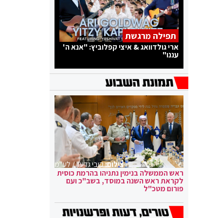
תפילה מרגשת
ארי גולדוואג & איצי קפלוביץ: "אנא ה'
עננו"
צילום:
קובי גדעון / לע"מ
ראש הממשלה בנימין נתניהו בהרמת כוסית
לקראת ראש השנה במוסד, בשב"כ ועם
פורום מטכ"ל