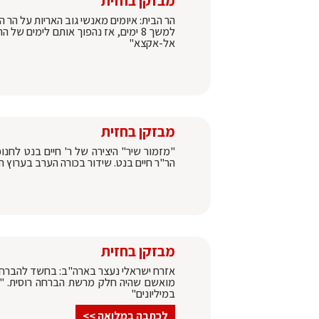
מבזקן בחזית
הר הבית: איומים מאנשי גוב האריות על הר
למשך 8 ימים, אז נהפוך אותם לימים 
אל-אקצא"
מבזקן בחזית
"מזמור שיר" היצירה של ר' חיים בנט לחנו
הר"ר חיים בנט. שידור בכורה הערב בערוץ היוטיוב של בחזית - בשעה
מבזקן בחזית
אזרח ישראלי נעצר בארה"ב: בחשד להברחת צ
מואשם שהיה חלק מרשת הברחה רוסית. "בי
במיליונים"
לכתבה במלואה >>