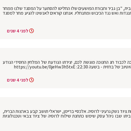
 הבית, "בן גביר וחבורת הפושעים שלו החליטו להסתער על המסגד שלנו ממחר
של התנגדות ואש נגד הכיבוש ומתנחליו. אנחנו קוראים לאנשינו להגיע מחר למסגד
לפני 4 שנים
כה לכבוד חג החנוכה מוגשת לכם, יצירתו הנודעת של המלחין החסידי הנודע
 22:30: https://youtu.be/0jeHw3h5txE
לפני 4 שנים
יוד נשק גרעיני לרוסיה. אלכסיי בריימן, ישראלי תושב קבע בארצות הברית,
תו שבו ניהל עסק שימש כתחנת שילוח לרוסיה של ציוד צבאי וטכנולוגיות