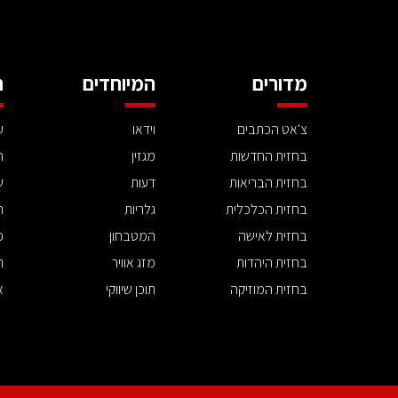
מדורים
המיוחדים
ה
צ'אט הכתבים
וידאו
ע
בחזית החדשות
מגזין
ה
בחזית הבריאות
דעות
ש
בחזית הכלכלית
גלריות
ה
בחזית לאישה
המטבחון
פ
בחזית היהדות
מזג אוויר
ת
בחזית המוזיקה
תוכן שיווקי
א