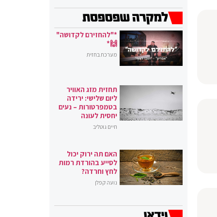
*"להחזירם לקדושה"
🙌*
מערכת בחזית
תחזית מזג האוויר
ליום שלישי: ירידה
בטמפרטורות – נעים
יחסית לעונה
חיים גוטליב
האם תה ירוק יכול
לסייע בהורדת רמות
לחץ וחרדה?
נועה קפלן