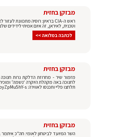
מבזקן בחזית
ראש ה-CIA בראיון: רוסיה מתכוונת ל
וטכנית, לאיראן, זה איום אמיתי לידידים של
לכתבה במלואה >>
מבזקן בחזית
מזמור שיר - מחרוזת הדלקת נרות חנוכה
תלחצו פליי ותכנסו לאווירה: https://youtu.be/byZpMu5hY-s
מבזקן בחזית
השר המיועד לביטחון לאומי: חה"כ איתמר ב