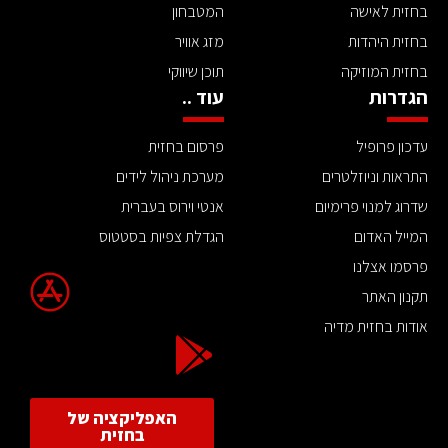
בחזית לאישה
המטבחון
בחזית היהדות
מזג אוויר
בחזית המוזיקה
תוכן שיווקי
הגדרות
עוד ..
עדכון פרופיל
פרסום בחזית
התראות וניוזלטרים
מערכת ניהול לידים
שדרוג למנוי פרימיום
אנטי וירוס בעברית
המייל האדום
הגדלת צפיות בסטטוס
פרסמו אצלנו
תקנון האתר
אודות בחזית מדיה
האפליקציה של
בחזית