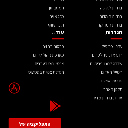
בחזית לאישה
המטבחון
בחזית היהדות
מזג אוויר
בחזית המוזיקה
תוכן שיווקי
הגדרות
עוד ..
עדכון פרופיל
פרסום בחזית
התראות וניוזלטרים
מערכת ניהול לידים
שדרוג למנוי פרימיום
אנטי וירוס בעברית
המייל האדום
הגדלת צפיות בסטטוס
פרסמו אצלנו
תקנון האתר
אודות בחזית מדיה
האפליקציה של