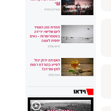
🙌*
מערכת בחזית
תחזית מזג האוויר
ליום שלישי: ירידה
בטמפרטורות – נעים
יחסית לעונה
חיים גוטליב
האם תה ירוק יכול
לסייע בהורדת רמות
לחץ וחרדה?
נועה קפלן