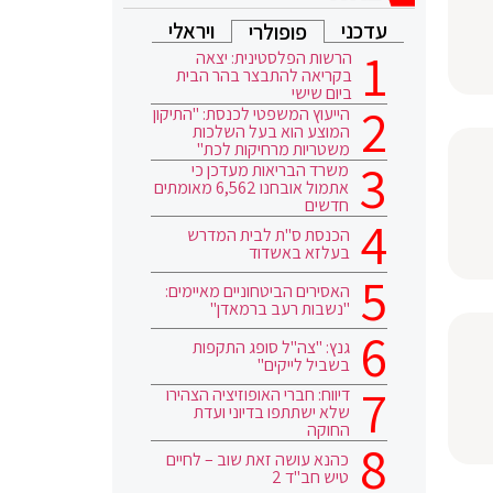
עדכני
ויראלי
פופולרי
הרשות הפלסטינית: יצאה
בקריאה להתבצר בהר הבית
ביום שישי
הייעוץ המשפטי לכנסת: "התיקון
המוצע הוא בעל השלכות
משטריות מרחיקות לכת"
משרד הבריאות מעדכן כי
אתמול אובחנו 6,562 מאומתים
חדשים
הכנסת ס"ת לבית המדרש
בעלזא באשדוד
האסירים הביטחוניים מאיימים:
"נשבות רעב ברמאדן"
גנץ: "צה"ל סופג התקפות
בשביל לייקים"
דיווח: חברי האופוזיציה הצהירו
שלא ישתתפו בדיוני ועדת
החוקה
כהנא עושה זאת שוב – לחיים
טיש חב"ד 2