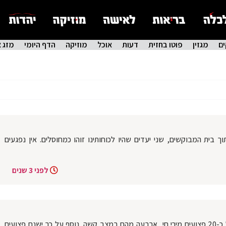
ם
מגזין
פוטו בחזית
דעות
אוכל
מוזיקה
הדף היומי
מזג א
 בית המבוקשים, שני יעדים שהיו לכוחותינו זוהו כמחוסלים. אין נפגעים
לפני 3 שנים
שכם: משרד הבריאות הפלסטיני מדווח על כ-20 פצועים מירי חי, ארבעה מהם במצב קשה. נוסף על כך ישנם פצועים