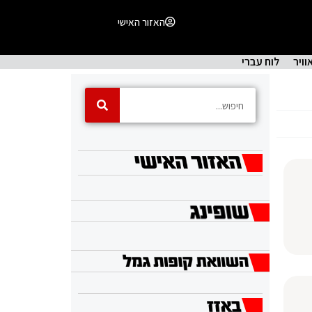
האזור האישי
וויר
לוח עברי