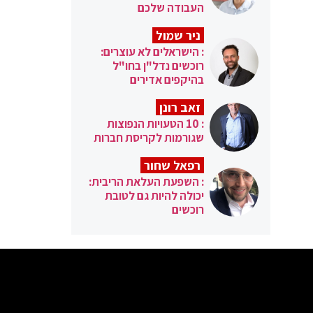
העבודה שלכם
ניר שמול
: הישראלים לא עוצרים:
רוכשים נדל"ן בחו"ל
בהיקפים אדירים
זאב רונן
: 10 הטעויות הנפוצות
שגורמות לקריסת חברות
רפאל שחור
: השפעת העלאת הריבית:
יכולה להיות גם לטובת
רוכשים