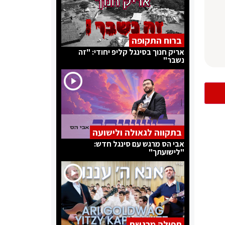
ברוח התקופה
אריק חנוך בסינגל קליפ יחודי: "זה
נשבר"
בתקווה לגאולה ולישועה
אבי הס מרגש עם סינגל חדש:
"לישועתך"
תפילה מרגשת