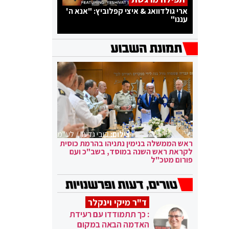
ארי גולדוואג & איצי קפלוביץ: "אנא ה'
עננו"
צילום:
קובי גדעון / לע"מ
ראש הממשלה בנימין נתניהו בהרמת כוסית
לקראת ראש השנה במוסד, בשב"כ ועם
פורום מטכ"ל
ד"ר מיקי וינקלר
: כך תתמודדו עם רעידת
האדמה הבאה במקום