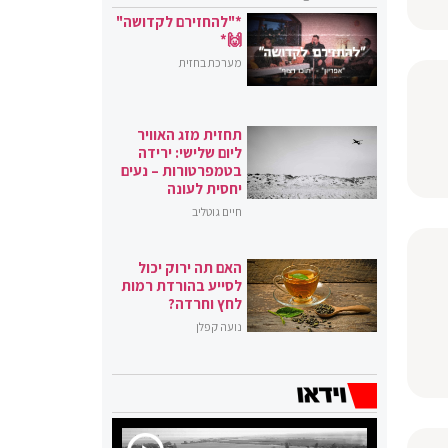
*"להחזירם לקדושה"
🙌*
מערכת בחזית
תחזית מזג האוויר
ליום שלישי: ירידה
בטמפרטורות – נעים
יחסית לעונה
חיים גוטליב
האם תה ירוק יכול
לסייע בהורדת רמות
לחץ וחרדה?
נועה קפלן