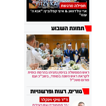
תפילה מרגשת
ארי גולדוואג & איצי קפלוביץ: "אנא ה'
עננו"
צילום:
קובי גדעון / לע"מ
ראש הממשלה בנימין נתניהו בהרמת כוסית
לקראת ראש השנה במוסד, בשב"כ ועם
פורום מטכ"ל
ד"ר מיקי וינקלר
: כך תתמודדו עם רעידת