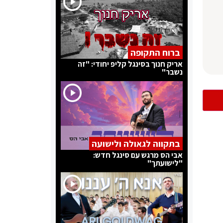
ברוח התקופה
אריק חנוך בסינגל קליפ יחודי: "זה
נשבר"
בתקווה לגאולה ולישועה
אבי הס מרגש עם סינגל חדש:
"לישועתך"