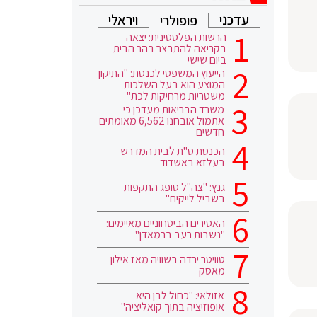
עדכני
ויראלי
פופולרי
הרשות הפלסטינית: יצאה
בקריאה להתבצר בהר הבית
ביום שישי
הייעוץ המשפטי לכנסת: "התיקון
המוצע הוא בעל השלכות
משטריות מרחיקות לכת"
משרד הבריאות מעדכן כי
אתמול אובחנו 6,562 מאומתים
חדשים
הכנסת ס"ת לבית המדרש
בעלזא באשדוד
גנץ: "צה"ל סופג התקפות
בשביל לייקים"
האסירים הביטחוניים מאיימים:
"נשבות רעב ברמאדן"
טוויטר ירדה בשוויה מאז אילון
מאסק
אזולאי: "כחול לבן היא
אופוזיציה בתוך קואליציה"