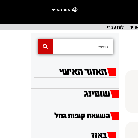
האזור האישי
וויר
לוח עברי