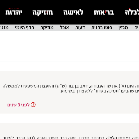
ם
מגזין
פוטו בחזית
דעות
אוכל
מוזיקה
הדף היומי
מזג א
ה היום (א') את שר העבודה, יואב בן צור (ש"ס) והיועצת המשפטית לממשלה
ם שהביעו 'תמיכה בטרור' ללא צורך בשימוע
לפני 3 שנים
חה בצירים הלילה במרחב חברון, זיהה רכב חשוד והורה לנהג הרכב לעצור