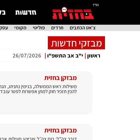
בס"ד
צ'אט הכתבים
חרדים
פוליטי
מקומי
עסקי
מבזקי חדשות
ראשון
|
י"ב אב התשפ"ו
|
26/07/2026
מבזקן בחזית
משילות: ראש הממשלה, בנימין נתניהו, הנח
להכין תזכיר חוק למתן אפשרות לפטר עובדי
מבזקן בחזית
דובר צה"ל: כוח צה״ל שביצע פעילות אבט