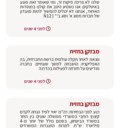
שלנו לא צריכה פיקוח זר, ומי שאומר זאת פוגע
באיטלקים. אנו נשמיע היטב את קולנו במוסדות
האיחוד, אנחנו לא יכולים להמשיך להיות מועדון
של חברות מסוג א' וסוג ב'" | N12
לפני 4 שנים
מבזקן בחזית
ווצאפ: לאחר תקלה עולמית ברשת החברתית, בה
האפליקציה הושבתה למשך שעתיים. בחברה
מודיעים על חזרתה לפעילות בהדרגה
לפני 4 שנים
מבזקן בחזית
רגע לפני הבחירות: רה"מ יאיר לפיד הנחה לקדם
קיצוץ רוחבי במשרדי ממשלה שונים בין היתר
במשרד הביטחון, בסכום כולל של יותר מ-4
מיליארד ש"ח. למרות התנגדות המשרדים