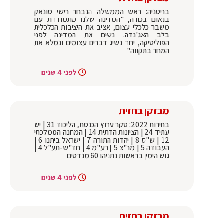
בריטניה: ראש הממשלה הנבחר רישי סונאק
בנאום בכורה, "המדינה שלנו מתמודדת עם
משבר כלכלי עצום, אציב את היציבות הכלכלית
בלב האג'נדה. נשים את המדינה לפני
הפוליטיקה, יחד נשיג דברים עצומים ונמלא את
המחר בתקווה"
לפני 4 שנים
מבזקן בחזית
בחירות 2022: סקר ערוץ הכנסת, הליכוד 31 | יש
עתיד 24 | הציונות הדתית 14 | המחנה הממלכתי
12 | ש"ס 8 | יהדות התורה 7 | ישראל ביתנו 6 |
העבודה 5 | מר"צ 5 | רע"מ 4 | חד"ש-תע"ל 4 |
גוש הימין בראשות נתניהו 60 מנדטים
לפני 4 שנים
מבזקן בחזית