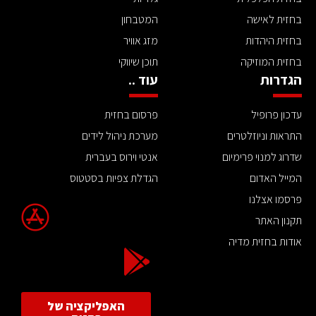
בחזית לאישה
המטבחון
בחזית היהדות
מזג אוויר
בחזית המוזיקה
תוכן שיווקי
הגדרות
עוד ..
עדכון פרופיל
פרסום בחזית
התראות וניוזלטרים
מערכת ניהול לידים
שדרוג למנוי פרימיום
אנטי וירוס בעברית
המייל האדום
הגדלת צפיות בסטטוס
פרסמו אצלנו
תקנון האתר
אודות בחזית מדיה
האפליקציה של