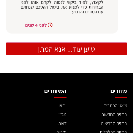
לקיצוץ, לפיד ביקש לנסות לקדם אותו לפני
הבחירות כדי למנוע את ביטול ההסכם שנחתם
עם המורים השבוע
לפני 4 שנים
טוען עוד... אנא המתן
מדורים
המיוחדים
צ'אט הכתבים
וידאו
בחזית החדשות
מגזין
בחזית הבריאות
דעות
בחזית הכלכלית
גלריות