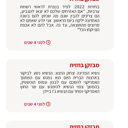
בחירות 2022: לפיד בנצרת לראשי רשויות
ערביות, "אם האזרחים שלכם לא יצאו להצביע,
הם צריכים להבין שגם מה שניתן להם בשנה
האחרונה ילקח ביום הראשון. אני יודע שאתם לא
מרוצים מהתוצאה, עד כה. אבל להם לא אכפת
הם יקחו הכל"
לפני 4 שנים
מבזקן בחזית
נשיא המדינה יצחק הרצוג: הנשיא נסע לביקור
בארצות הברית היום הוא נפגש עם המתווך
האמריקני להסכם עם לבנון עמוס הוכשטיין,
בהמשך צפוי הנשיא להיפגש עם שר החוץ
האמריקני ומחר עם הנשיא ג'ו ביידן
לפני 4 שנים
מבזקן בחזית