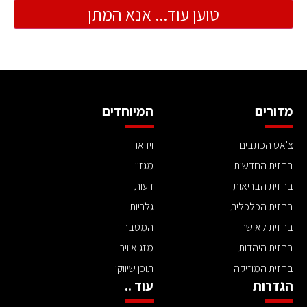
טוען עוד... אנא המתן
מדורים
המיוחדים
צ'אט הכתבים
וידאו
בחזית החדשות
מגזין
בחזית הבריאות
דעות
בחזית הכלכלית
גלריות
בחזית לאישה
המטבחון
בחזית היהדות
מזג אוויר
בחזית המוזיקה
תוכן שיווקי
הגדרות
עוד ..