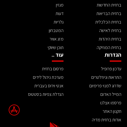
בחזית החדשות
מגזין
בחזית הבריאות
דעות
בחזית הכלכלית
גלריות
בחזית לאישה
המטבחון
בחזית היהדות
מזג אוויר
בחזית המוזיקה
תוכן שיווקי
הגדרות
עוד ..
עדכון פרופיל
פרסום בחזית
התראות וניוזלטרים
מערכת ניהול לידים
שדרוג למנוי פרימיום
אנטי וירוס בעברית
המייל האדום
הגדלת צפיות בסטטוס
פרסמו אצלנו
תקנון האתר
אודות בחזית מדיה