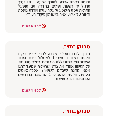
אדמה בקרית ארבע. לאורך השעה 18:00 יערך
תרגול ירי רקטות וטילים בחדרה. אם תופעל
התראת אמת תישמע אזעקה עולה ויורדת נוספת
ודיווח על אירוע אמת ביישומון פיקוד העורף
לפני 4 שנים
מבזקן בחזית
בדרך לירח: נאס"א שיגרה לפני מספר דקות
חללית בשם ארטמיס 1 למסלול סביב הירח.
השיגור הוא ניסיוני ללא בני אדם. כחלק מהניסוי,
על הסיפון אפוד מתוצרת ישראלית שנועד להגן
מפני קרינה שיבדק לשימוש אסטרונאוטים
בעתיד. חללית ארטמיס 2 שתשוגר בחודשים
הקרובים תיהיה מאוישת
לפני 4 שנים
מבזקן בחזית