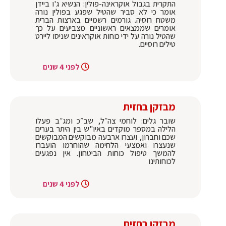
התקרית בגבול אוקראינה-פולין: הנשיא ג'ו ביידן
אומר כי לא סביר שהטיל שפגע בפולין נורה
משטח רוסיה. גורמים רשמיים בארצות הברית
אומרים שממצאים ראשוניים מצביעים על כך
שהטיל נורה על ידי כוחות אוקראינים שניסו ליירט
טילים רוסיים.
לפני 4 שנים
מבזקן בחזית
שובר גלים: לוחמי צה״ל, שב״כ ומג״ב פעלו
הלילה במספר מוקדים באיו"ש בין היתר בערים
שכם וחברון, ועצרו ארבעה מבוקשים המבוקשים
שנעצרו ואמצעי הלחימה שהוחרמו הועברו
להמשך טיפול כוחות הביטחון. אין נפגעים
לכוחותינו
לפני 4 שנים
מבזקן בחזית