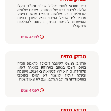
כפר חארס: לוחמי צה''ל שב"כ ומג"ב פעלו
הלילה למיפוי ביתו של המחבל, שרצח שלושה
ישראלים ופצע שלושה נוספים אמש בפיגוע
מחריד ליד אריאל. המיפוי בוצע לצורך בחינת
האפשרות להריסת הבית, בהתאם להחלטות
שיתקבלו
לפני 4 שנים
מבזקן בחזית
ארה"ב: הנשיא לשעבר דונאלד טראמפ הכריז
באופן רשמי בנאום באחוזתו במארה לאגו,
פלורידה, כי הוא ירוץ לנשיאות ב-2024. איוונקה
ובעלה ג'ראד קושניר לא תמכו בפומבי
בהתמודדות הזו לבית הלבן, וגם לא יצאו לשטח
לפני 4 שנים
מבזקן בחזית