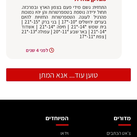
התחזית: גשם מידי פעם בצפון הארץ ובמרכזה.
תחול ירידה נוספת בטמפרטורות והן יהיו נמוכות
מהרגיל לעונה. הטמפרטורות החזויות להיום
בערים: ירושלים 10°-17° | בני ברק 15°-21° |
בית שמש 14°-21° | חיפה 14°-21° | אשדוד
14°-21° | באר שבע 11°-20° | עפולה 13°-21°
| צפת 11°-17°
לפני 4 שנים
טוען עוד... אנא המתן
מדורים
המיוחדים
צ'אט הכתבים
וידאו