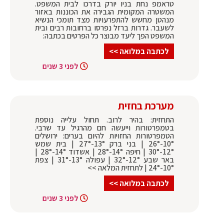
טראמפ נחת בניו יורק בדרכו לבית המשפט.
המשטרה המקומית הגבירה את הכוננות באזור
מנהטן מחשש להתפרעויות מצד תומכי הנשיא
לשעבר. גדרות ברזל נפרסו ברחובות רבים ובית
המשפט הפך ליעד מבוצר כל הפרטים בכתבה:
לכתבה במלואה >>
לפני 3 שנים
מערכת בחזית
התחזית: בהיר לרוב. תחול עלייה נוספת
בטמפרטורות וייעשה חם מהרגיל עד שרבי.
הטמפרטורות החזויות להיום בערים: ירושלים
10°-26° | בני ברק 13°-27° | בית שמש
12°-30° | חיפה 14°-28° | אשדוד 14°-28° |
באר שבע 12°-32° | עפולה 13°-31° | צפת
10°-24° | לתחזית המלאה >>
לכתבה במלואה >>
לפני 3 שנים