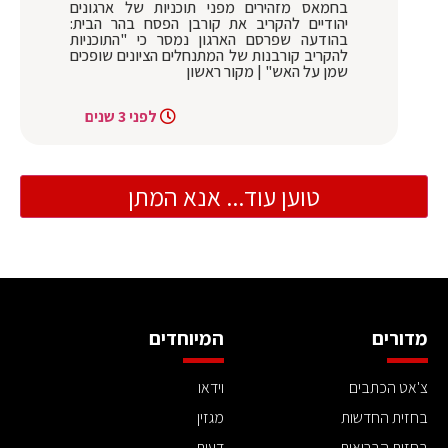
בחמאס מזהירים מפני תוכניות של ארגונים
יהודיים להקריב את קורבן הפסח בהר הבית:
בהודעה שפרסם הארגון נמסר כי "התוכניות
להקריב קורבנות של המתנחלים הציונים שופכים
שמן על האש" | מקור ראשון
לפני 3 שנים
טוען עוד... אנא המתן
מדורים
המיוחדים
צ'אט הכתבים
וידאו
בחזית החדשות
מגזין
בחזית הבריאות
דעות