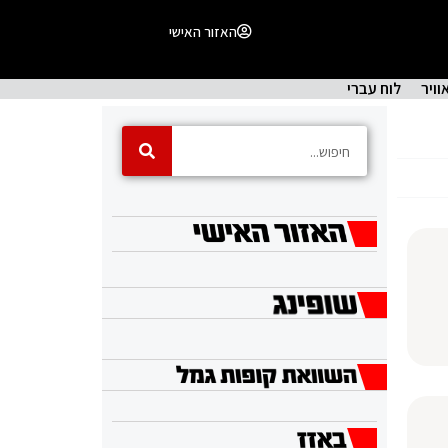
האזור האישי
וויר
לוח עברי