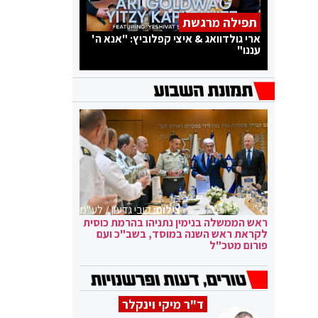
תפילה מרגשת
ארי גולדוואג & איצי קפלוביץ: "אנא ה'
עננו"
צילום:
קובי גדעון / לע"מ
ראש הממשלה בנימין נתניהו בהרמת כוסית
לקראת ראש השנה במוסד, בשב"כ ועם
פורום מטכ"ל
ד"ר מיקי וינקלר