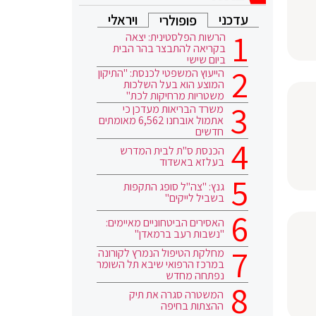
עדכני
ויראלי
פופולרי
הרשות הפלסטינית: יצאה
בקריאה להתבצר בהר הבית
ביום שישי
הייעוץ המשפטי לכנסת: "התיקון
המוצע הוא בעל השלכות
משטריות מרחיקות לכת"
משרד הבריאות מעדכן כי
אתמול אובחנו 6,562 מאומתים
חדשים
הכנסת ס"ת לבית המדרש
בעלזא באשדוד
גנץ: "צה"ל סופג התקפות
בשביל לייקים"
האסירים הביטחוניים מאיימים:
"נשבות רעב ברמאדן"
מחלקת הטיפול הנמרץ לקורונה
במרכז הרפואי שיבא תל השומר
נפתחה מחדש
המשטרה סגרה את תיק
ההצתות בחיפה