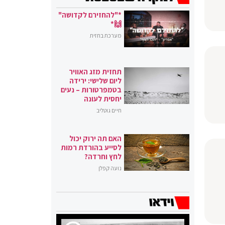
*"להחזירם לקדושה"
🙌*
מערכת בחזית
תחזית מזג האוויר
ליום שלישי: ירידה
בטמפרטורות – נעים
יחסית לעונה
חיים גוטליב
האם תה ירוק יכול
לסייע בהורדת רמות
לחץ וחרדה?
נועה קפלן