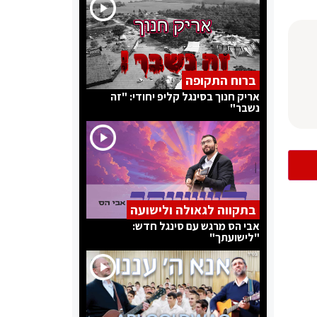
ברוח התקופה
אריק חנוך בסינגל קליפ יחודי: "זה
נשבר"
בתקווה לגאולה ולישועה
אבי הס מרגש עם סינגל חדש:
"לישועתך"