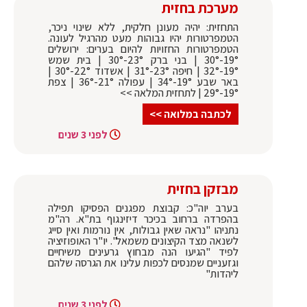
מערכת בחזית
התחזית: יהיה מעונן חלקית, ללא שינוי ניכר,
הטמפרטורות יהיו גבוהות מעט מהרגיל לעונה.
הטמפרטורות החזויות להיום בערים: ירושלים
19°-30° | בני ברק 23°-30° | בית שמש
19°-32° | חיפה 23°-31° | אשדוד 22°-30° |
באר שבע 19°-34° | עפולה 21°-36° | צפת
19°-29° | לתחזית המלאה >>
לכתבה במלואה >>
לפני 3 שנים
מבזקן בחזית
בערב יוה"כ: קבוצת מפגנים הפסיקו תפילה
בהפרדה ברחוב בכיכר דיזינגוף בת"א. רה"מ
נתניהו "נראה שאין גבולות, אין נורמות ואין סייג
לשנאה מצד הקיצונים משמאל". יו"ר האופוזיציה
לפיד "הגיעו הנה מבחוץ גרעינים משיחיים
וגזעניים שמנסים לכפות עלינו את הגרסה שלהם
ליהדות"
לפני 3 שנים