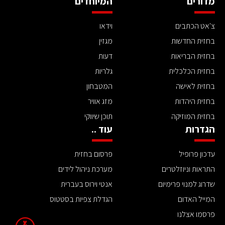
מדורים
המיוחדים
צ'אט הכתבים
וידאו
בחזית החדשות
מגזין
בחזית הבריאות
דעות
בחזית הכלכלית
גלריות
בחזית לאישה
המטבחון
בחזית היהדות
מזג אוויר
בחזית המוזיקה
תוכן שיווקי
הגדרות
עוד ..
עדכון פרופיל
פרסום בחזית
התראות וניוזלטרים
מערכת ניהול לידים
שדרוג למנוי פרימיום
אנטי וירוס בעברית
המייל האדום
הגדלת צפיות בסטטוס
פרסמו אצלנו