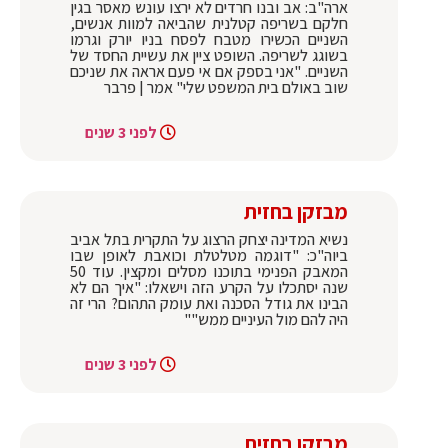
ארה"ב: אב ובנו חרדים לא ירצו עונש מאסר בגין
חלקם בשריפה קטלנית שהביאה למוות אנשים,
השניים הכשירו מטבח לפסח בניו יורק וגרמו
בשוגג לשריפה. השופט ציין את עשיית החסד של
השניים. "אני בספק אם אי פעם אראה את שניכם
שוב באולם בית המשפט שלי" אמר | פרבר
לפני 3 שנים
מבזקן בחזית
נשיא המדינה יצחק הרצוג על התקרית בתל אביב
ביוה"כ: "דוגמה מטלטלת וכואבת לאופן שבו
המאבק הפנימי בתוכנו מסלים ומקצין. עוד 50
שנה יסתכלו על הקרע הזה וישאלו: "איך הם לא
הבינו את גודל הסכנה ואת עומק התהום? הרי זה
היה להם מול העיניים ממש""
לפני 3 שנים
מבזקן בחזית