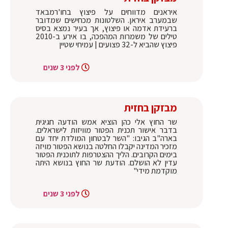
איראנים מדווחים על פיצוץ בחו'רמבאד
שבמערב איראן. השלטונות מכחישים שמדובר
ברעידת אדמה או פיצוץ, אך בעיר נמצא בסיס
טילים של משמרות המהפכה, בו אירע ב-2010
פיצוץ שהביא ל-32 פצועים | עמיחי שטיין
לפני 3 שנים
מבזקן בחזית
שר החוץ אלי כהן הוציא אמש הודעה חגיגית
בדבר אישור תכנית הפטור מוויזות לישראלים.
בארה"ב הגיבו: "השר לבטחון המולדת יחד עם
מזכיר המדינה יקבלו החלטה בנושא הפטור מויזה
בימים הקרובים. הליך ההצטרפות לתוכנית הפטור
עדין לא הושלם. הודעת שר החוץ בנושא היתה
מוקדמת מידי"
לפני 3 שנים