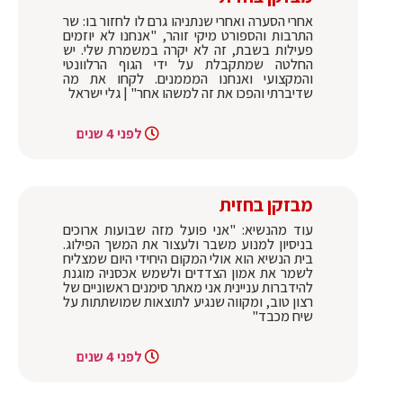
אחרי הסערה ואחרי שנתניהו גרם לו לחזור בו: שר
התרבות והספורט מיקי זוהר, "אנחנו לא יוזמים
פעילות בשבת, זה לא יקרה במשמרת שלי. יש
החלטה שמתקבלת על ידי הגוף הרלוונטי
והמקצועי ואנחנו המממנים. לקחו את מה
שדיברתי והפכו את זה למשהו אחר" | גלי ישראל
לפני 4 שנים
מבזקן בחזית
עוד מהנשיא: "אני פועל מזה שבועות ארוכים
בניסיון למנוע משבר ולעצור את המשך הפילוג.
בית הנשיא הוא אולי המקום היחידי היום שמצליח
לשמר את אמון הצדדים ולשמש אכסניה מוגנת
להידברות עניינית אני מאתר סימנים ראשוניים של
רצון טוב, ומקווה שנגיע לתוצאות שמושתתות על
שיח מכבד"
לפני 4 שנים