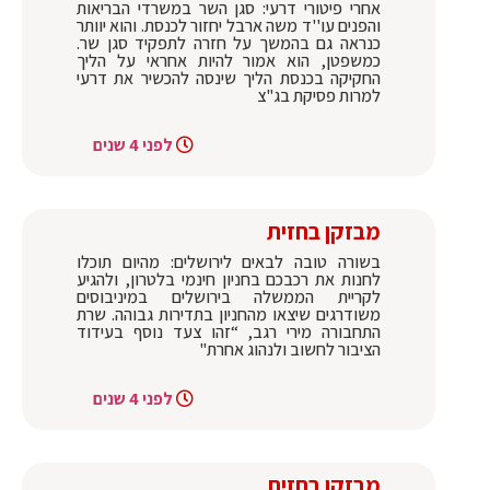
אחרי פיטורי דרעי: סגן השר במשרדי הבריאות
והפנים עו''ד משה ארבל יחזור לכנסת. והוא יוותר
כנראה גם בהמשך על חזרה לתפקיד סגן שר.
כמשפטן, הוא אמור להיות אחראי על הליך
החקיקה בכנסת הליך שינסה להכשיר את דרעי
למרות פסיקת בג"צ
לפני 4 שנים
מבזקן בחזית
בשורה טובה לבאים לירושלים: מהיום תוכלו
לחנות את רכבכם בחניון חינמי בלטרון, ולהגיע
לקריית הממשלה בירושלים במיניבוסים
משודרגים שיצאו מהחניון בתדירות גבוהה. שרת
התחבורה מירי רגב, “זהו צעד נוסף בעידוד
הציבור לחשוב ולנהוג אחרת"
לפני 4 שנים
מבזקן בחזית