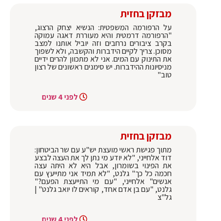
מבזקן בחזית
על הרפורמה המשפטית: הנשיא יצחק הרצוג,
"הרפורמה דרמטית והיא מעוררת דאגה עמוקה
בקרב ציבורים נרחבים וזה יוביל אותנו למצב
מסוכן. צריך לקיים הידברות והקשבה, ולא לשפוך
את התינוק עם המים. אני לא מתכוון להרים ידיים
מניסיונות ההידברות. יש סימנים ראשונים של רצון
טוב"
לפני 4 שנים
מבזקן בחזית
מתוך פגישת ראשי מועצת יש"ע עם שר הביטחון:
דוד אלחייני, "לא יודע מי נתן לך את העצה לבצע
את הפינוי בשומרון, אבל היא לא היתה עצה
חכמה כל כך" גלנט, "לא תמיד אני מתייעץ עם
אנשים" אלחייני, "עם מי התייעצת הפעם?"
גלנט, "עם בן אדם אחד, קוראים לו יואב גלנט" |
גל"צ
לפני 4 שנים