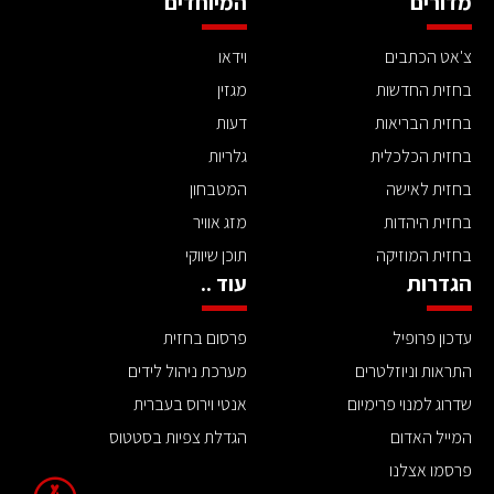
מדורים
המיוחדים
צ'אט הכתבים
וידאו
בחזית החדשות
מגזין
בחזית הבריאות
דעות
בחזית הכלכלית
גלריות
בחזית לאישה
המטבחון
בחזית היהדות
מזג אוויר
בחזית המוזיקה
תוכן שיווקי
הגדרות
עוד ..
עדכון פרופיל
פרסום בחזית
התראות וניוזלטרים
מערכת ניהול לידים
שדרוג למנוי פרימיום
אנטי וירוס בעברית
המייל האדום
הגדלת צפיות בסטטוס
פרסמו אצלנו