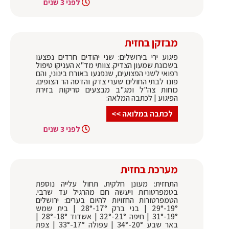
לפני 3 שנים
מבזקן בחזית
פיגוע ירי בירושלים: שני יהודים חרדים נפצעו
בשכונת שמעון הצדיק. צוותי מד"א העניקו טיפול
רפואי לשני הפצועים, שנפגעו באורח בינוני, והם
פונו לבתי החולים שערי צדק והדסה הר הצופים.
כוחות צה"ל ומג"ב מבצעים סריקות בזירת
הפיגוע | לכתבה המלאה:
לכתבה במלואה >>
לפני 3 שנים
מערכת בחזית
התחזית: מעונן חלקית. תחול עלייה נוספת
בטמפרטורות ויעשה חם מהרגיל עד שרבי.
הטמפרטורות החזויות להיום בערים: ירושלים
19°-29° | בני ברק 17°-28° | בית שמש
19°-31° | חיפה 21°-32° | אשדוד 18°-28° |
באר שבע 20°-34° | עפולה 17°-33° | צפת