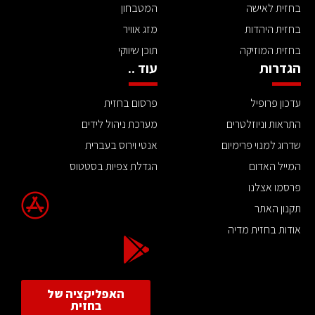
בחזית לאישה
המטבחון
בחזית היהדות
מזג אוויר
בחזית המוזיקה
תוכן שיווקי
הגדרות
עוד ..
עדכון פרופיל
פרסום בחזית
התראות וניוזלטרים
מערכת ניהול לידים
שדרוג למנוי פרימיום
אנטי וירוס בעברית
המייל האדום
הגדלת צפיות בסטטוס
פרסמו אצלנו
תקנון האתר
אודות בחזית מדיה
האפליקציה של
בחזית