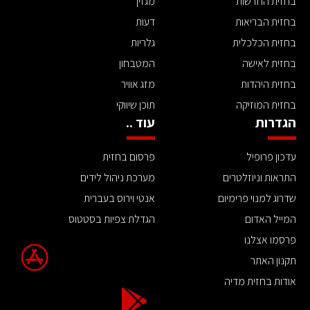
בחזית החדשות
מגזין
בחזית הבריאות
דעות
בחזית הכלכלית
גלריות
בחזית לאישה
המטבחון
בחזית היהדות
מזג אוויר
בחזית המוזיקה
תוכן שיווקי
הגדרות
עוד ..
עדכון פרופיל
פרסום בחזית
התראות וניוזלטרים
מערכת ניהול לידים
שדרוג למנוי פרימיום
אנטי וירוס בעברית
המייל האדום
הגדלת צפיות בסטטוס
פרסמו אצלנו
תקנון האתר
אודות בחזית מדיה