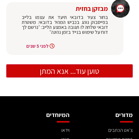
מבזקן בחזית
בחור צעיר בדובאי תיעד את עצמו בלייב
בפייסבוק נוהג בכביש המהיר בדובאי. משטרת
דובאי שלחה לו תגובה באמצע הלייב: ״נרשם לך
דוח על שימוש בנייד בזמן נהיגה״
לפני 5 שנים
טוען עוד... אנא המתן
מדורים
המיוחדים
צ'אט הכתבים
וידאו