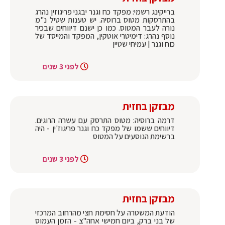
ברייקינג רשמי: מפקד כח וגנר יבגני פריגוזין נהרג
בהתרסקות מטוס ברוסיה. יש טענות שטיל נ"מ
נורה לעבר המטוס. כמו כן ישנם דיווחים שבכיר
נוסף נהרג: דימיטרי אוטקין, המפקד והמייסד של
כוח וגנר | עמיחי שטיין
לפני 3 שנים
מבזקן בחזית
דרמה ברוסיה: מטוס התרסק עם עשרה הרוגים.
דיווחים ששמו של מפקד כח וגנר פריגוז'ין - היה
ברשימת הנוסעים על המטוס
לפני 3 שנים
מבזקן בחזית
הודעת המשטרה על חסימת חצי מהרחוב המרכזי
של בני ברק, ביום חמישי אחה"צ - הזמן העמוס