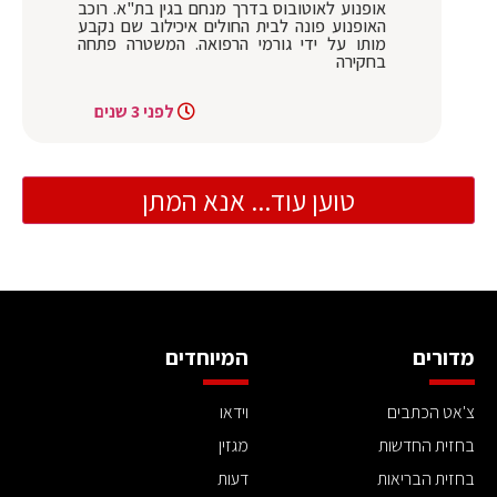
אופנוע לאוטובוס בדרך מנחם בגין בת"א. רוכב
האופנוע פונה לבית החולים איכילוב שם נקבע
מותו על ידי גורמי הרפואה. המשטרה פתחה
בחקירה
לפני 3 שנים
טוען עוד... אנא המתן
מדורים
המיוחדים
צ'אט הכתבים
וידאו
בחזית החדשות
מגזין
בחזית הבריאות
דעות