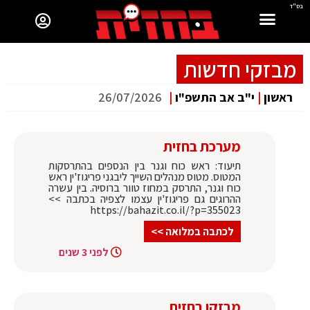
בס"ד
מבזקי חדשות
ראשון
|
י"ב אב התשפ"ו
|
26/07/2026
מערכת בחזית
תיעוד: ראש כוח וגנר בין הנספים בהתרסקות
המטוס. מטוס מנהלים השייך ליבגני פריגוז'ין ראש
כוח וגנר, התרסק במחוז טוור ברוסיה. בין עשרה
ההרוגים גם פריגוז'ין עצמו לצפיה בכתבה >>
https://bahazit.co.il/?p=355023
לכתבה במלואה >>
לפני 3 שנים
מבזקן בחזית