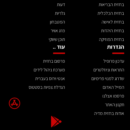
בחזית הבריאות
דעות
בחזית הכלכלית
גלריות
בחזית לאישה
המטבחון
בחזית היהדות
מזג אוויר
בחזית המוזיקה
תוכן שיווקי
הגדרות
עוד ..
עדכון פרופיל
פרסום בחזית
התראות וניוזלטרים
מערכת ניהול לידים
שדרוג למנוי פרימיום
אנטי וירוס בעברית
המייל האדום
הגדלת צפיות בסטטוס
פרסמו אצלנו
תקנון האתר
אודות בחזית מדיה