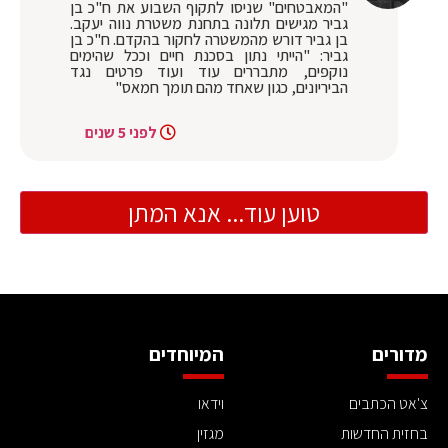
"המאבטחים" שניסו לתקוף השבוע את ח"כ בן
גביר מגישים תלונה בתחנת משטרת נווה יעקב.
בן גביר דורש מהמשטרה לחקור בהקדם. ח"כ בן
גביר: "הייתי נתון בסכנת חיים וככל שהימים
נוקפים, מתבררים עוד ועוד פרטים נגד
הביריונים, כגון שאחד מהם תומך חמאס"
לפני 5 שנים
טוען עוד... אנא המתן
מדורים
המיוחדים
צ'אט הכתבים
וידאו
בחזית החדשות
מגזין