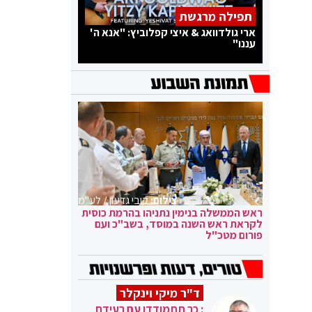
תפילה מרגשת
ארי גולדוואג & איצי קפלוביץ: "אנא ה'
עננו"
צילום:
קובי גדעון / לע"מ
ראש הממשלה בנימין נתניהו בהרמת כוסית
לקראת ראש השנה במוסד, בשב"כ ועם
פורום מטכ"ל
ד"ר מיקי וינקלר
: כך תתמודדו עם רעידת