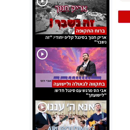
ברוח התקופה
אריק חנוך בסינגל קליפ יחודי: "זה
נשבר"
בתקווה לגאולה ולישועה
אבי הס מרגש עם סינגל חדש:
"לישועתך"