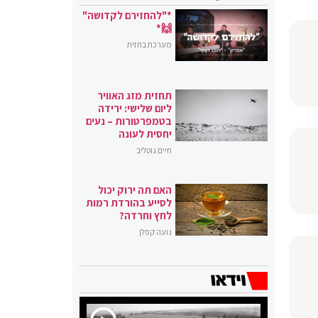
*"להחזירם לקדושה"
🙌*
מערכת בחזית
תחזית מזג האוויר
ליום שלישי: ירידה
בטמפרטורות – נעים
יחסית לעונה
חיים גוטליב
האם תה ירוק יכול
לסייע בהורדת רמות
לחץ וחרדה?
נועה קפלן