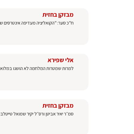
מבזקן בחזית
ח"כ סער: "הקואליציה מעדיפה אינטרסים של 
אלי שפירא
למרות שמטרות המלחמה לא הושגו במלואן : 
מבזקן בחזית
סמ״ר יאיר אביטן ו⁠רס״ל יקיר שמואל טייטל