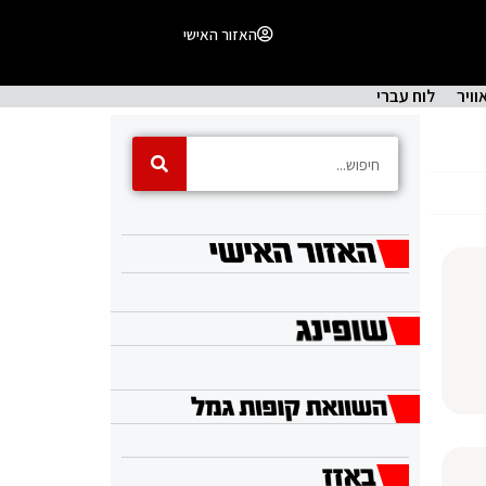
האזור האישי
וויר
לוח עברי