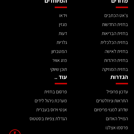
מדורים
המיוחדים
צ'אט הכתבים
וידאו
בחזית החדשות
מגזין
בחזית הבריאות
דעות
בחזית הכלכלית
גלריות
בחזית לאישה
המטבחון
בחזית היהדות
מזג אוויר
בחזית המוזיקה
תוכן שיווקי
הגדרות
עוד ..
עדכון פרופיל
פרסום בחזית
התראות וניוזלטרים
מערכת ניהול לידים
שדרוג למנוי פרימיום
אנטי וירוס בעברית
המייל האדום
הגדלת צפיות בסטטוס
פרסמו אצלנו