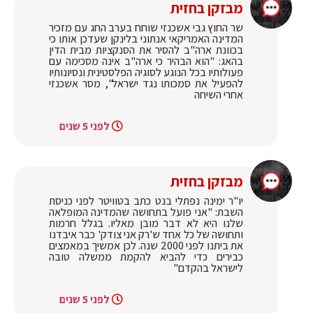
מבזקן בחזית
שר החוץ גבי אשכנזי שוחח בערב החג עם מזכיר
המדינה האמריקאי אנתוני בלינקן שעדכן אותו כי
בכוונת ארה"ב להסיר את הסנקציות מבית הדין
בהאג: "הוא הבהיר כי ארה"ב אינה מסכימה עם
פעולותיו בכל הנוגע לסוגיה הפלסטינית ונסיונותיו
להפעיל את סמכותו נגד ישראל", מסר אשכנזי
אחרי השיחה
לפני 5 שנים
מבזקן בחזית
יו"ר ימינה נפתלי בנט כתב בטוויטר לפני כניסת
השבת: "אני פועל בתחושה שהמדינה המופלאה
שלנו היא לא דבר מובן מאליו. בגלל חרמות
ותחושה של כל אחד ש'רק אני צודק' כבר איבדנו
את ביתנו לפני 2000 שנה. לכן אמשיך במאמצים
כבירים כדי להביא להקמת ממשלה טובה
לישראל בהקדם"
לפני 5 שנים