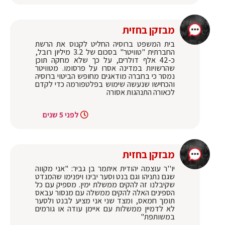
מבזקן בחזית
בית המשפט ברוסיה החליט לקנוס את הרשת
החברתית "טוויטר" בסכום של 3.2 מיליון רובל,
כ-42 אלף דולרים, על כך שלא מחקה תוכן
שהרשויות במדינה אסרו על פרסומו. מטוויטר
נמסר כי בחברה מודאגים מחופש הביטוי ברוסיה
והכחישו שנעשה שימוש בפלטפורמה כדי לקדם
לכאורה התנהגות אסורה
לפני 5 שנים
מבזקן בחזית
יו''ר עוצמה יהודית איתמר בן גביר: "אני מקווה
שגם נתניהו וגם בנט וסער יבינו ויפנימו שהמנדט
שקיבלנו זה להקים ממשלת ימין. מספיק עם כל
הספינים האלה להקים ממשלה עם מנסור עבאס
תומך חמאס, ומצד שני אני מציע לבנט ולסער
לא לדמיין ממשלות עם איימן עודה או גורמים
במשותפת"