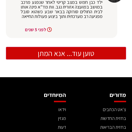
ילד כבן חמש במצב קריטי לאחר שנפגע מרכב
במושב במועצה אזורית נגב. וות מד"א פינה אותו
לבית החולים סורוקה בבאר שבע כשהוא סובל
מפגיעה רב מערכתית ותוך ביצוע פעולות החייאה
לפני 5 שנים
טוען עוד... אנא המתן
מדורים
המיוחדים
צ'אט הכתבים
וידאו
בחזית החדשות
מגזין
בחזית הבריאות
דעות