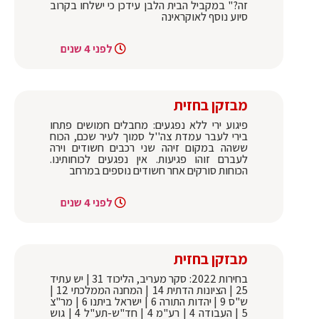
זה?" במקביל הבית הלבן עידכן כי ישלחו בקרוב
סיוע נוסף לאוקראינה
לפני 4 שנים
מבזקן בחזית
פיגוע ירי ללא נפגעים: מחבלים חמושים פתחו
בירי לעבר עמדת צה''ל סמוך לעיר שכם, הכוח
ששהה במקום זיהה שני רכבים חשודים וירה
לעברם זוהו פגיעות. אין נפגעים לכוחותינו.
הכוחות סורקים אחר חשודים נוספים במרחב
לפני 4 שנים
מבזקן בחזית
בחירות 2022: סקר מעריב, הליכוד 31 | יש עתיד
25 | הציונות הדתית 14 | המחנה הממלכתי 12 |
ש"ס 9 | יהדות התורה 6 | ישראל ביתנו 6 | מר"צ
5 | העבודה 4 | רע"מ 4 | חד"ש-תע"ל 4 | גוש