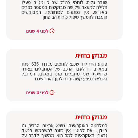
שובר גלים: לוחמי צה''ל שב"כ ומג"ב פעלו
הלילה למעצר שלושה מבוקשים במספר כפרים
באיו"ש. אין נפגעים לכוחותינו. המבוקשים
הועברו להמשך טיפול כוחות הביטחון
לפני 4 שנים
מבזקן בחזית
פיגוע הירי ליד שכם: לוחמים מגדוד 636 שהיו
במארב ירו לעבר הרכב של המחבלים בצורה
מדוייקת. שני מחבלים מתו במקום, המחבל
השלישי נפצע קשה וברח לתוך העיר שכם
לפני 4 שנים
מבזקן בחזית
המלחמה באוקראינה: נשיא ארצות הברית ג'ו
ביידן, "אם לפוטין אין כוונה להשתמש בנשק
גרעיני באוקראינה למה הוא ממשיך לדבר על