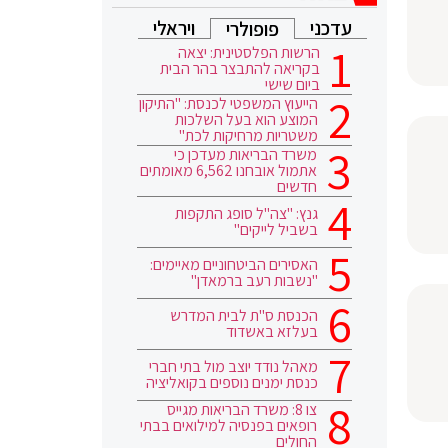
עדכני
ויראלי
פופולרי
הרשות הפלסטינית: יצאה
בקריאה להתבצר בהר הבית
ביום שישי
הייעוץ המשפטי לכנסת: "התיקון
המוצע הוא בעל השלכות
משטריות מרחיקות לכת"
משרד הבריאות מעדכן כי
אתמול אובחנו 6,562 מאומתים
חדשים
גנץ: "צה"ל סופג התקפות
בשביל לייקים"
האסירים הביטחוניים מאיימים:
"נשבות רעב ברמאדן"
הכנסת ס"ת לבית המדרש
בעלזא באשדוד
מאהל נודד יוצב מול בתי חברי
כנסת ימנים נוספים בקואליציה
צו 8: משרד הבריאות מגייס
רופאים בפנסיה למילואים בבתי
החולים