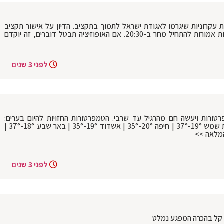
 עקרוניות שיגרמו לאגודת ישראל לתמוך בתקציב. הדיון על אישור תקציב
2024-2023 ייפתח בשעה 09:00 וההצבעות אמורות להתחיל מחר ב-20:30. אם האופוזיציה תבטל דוברים, זה יוקדם
לפני 3 שנים
רטורות ויעשה חם מהרגיל עד שרבי. הטמפרטורות החזויות להיום בערים:
ירושלים 15°-33° | בני ברק 20°-35° | בית שמש 19°-37° | חיפה 20°-35° | אשדוד 19°-35° | באר שבע 18°-37° |
לפני 3 שנים
ע קל בהכרה המפגע נמלט