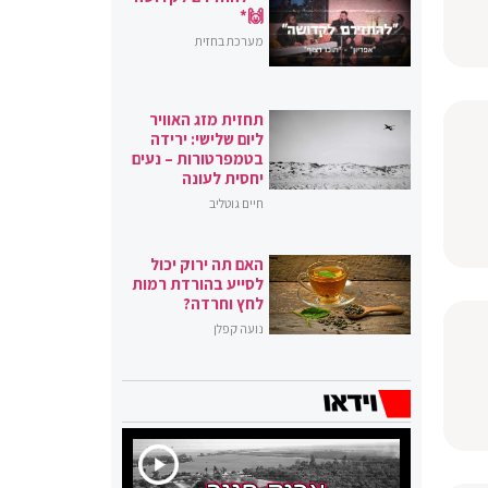
🙌*
מערכת בחזית
תחזית מזג האוויר
ליום שלישי: ירידה
בטמפרטורות – נעים
יחסית לעונה
חיים גוטליב
האם תה ירוק יכול
לסייע בהורדת רמות
לחץ וחרדה?
נועה קפלן