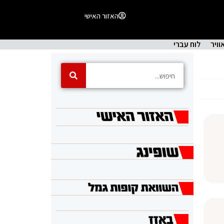
האזור האישי
וויר
לוח עברי