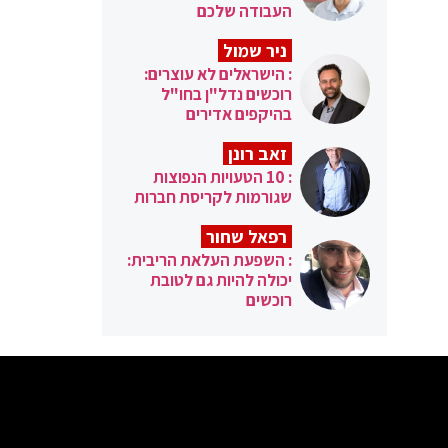
העבודה שלכם
ניר שמול
: הישראלים לא עוצרים:
רוכשים נדל"ן בחו"ל
בהיקפים אדירים
זאב רונן
: 10 הטעויות הנפוצות
שגורמות לקריסת חברות
רפאל שחור
: השפעת העלאת הריבית:
יכולה להיות גם לטובת
רוכשים