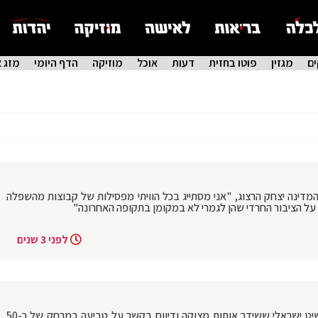
ם
מגזין
פוטו בחזית
דעות
אוכל
מוזיקה
הדף היומי
מזג א
דינה יצחק הרצוג, "אני מסתייג בכל הוויתי מפסילות של קבוצות מהשפלה
על הציבור החרדי שהן לגמרי לא במקומן בתקופה האחרונה"
לפני 3 שנים
במהלך הלילה: כוחות זרוע הים איתרו כלי שיט ישראלי ששידר אותות מצוקה ודיווח בקשר על טביעה במרחק של כ-50