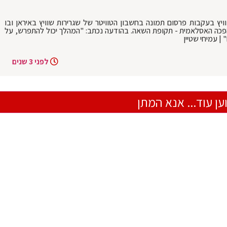
יץ בעקבות פרסום תמונה בחשבון הטוויטר של שגרירות שוויץ באיראן ובו
מהפכה האסלאמית - תקופת השאה. בהודעה נכתב: "המהלך יכול להתפרש, על
| עמיחי שטיין
לפני 3 שנים
ען עוד... אנא המתן