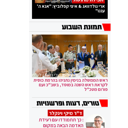
ארי גולדוואג & איצי קפלוביץ: "אנא ה'
עננו"
צילום:
קובי גדעון / לע"מ
ראש הממשלה בנימין נתניהו בהרמת כוסית
לקראת ראש השנה במוסד, בשב"כ ועם
פורום מטכ"ל
ד"ר מיקי וינקלר
: כך תתמודדו עם רעידת
האדמה הבאה במקום