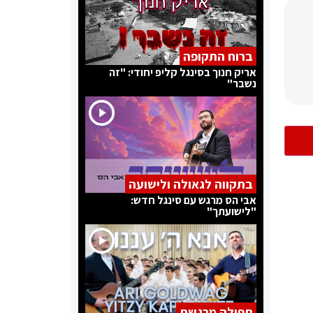
ברוח התקופה
אריק חנוך בסינגל קליפ יחודי: "זה
נשבר"
בתקווה לגאולה ולישועה
אבי הס מרגש עם סינגל חדש:
"לישועתך"
תפילה מרגשת