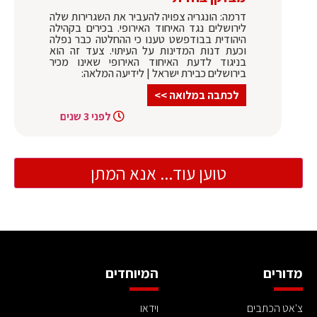
דרמה: הונגריה צפויה להעביר את השגרירות שלה
לירושלים נגד האיחוד האירופי. בכירים בקהילה
היהודית בבודפשט טענו כי ההחלטה כבר נפלה
וכעת דנות המדינות על העיתוי. צעד זה הוא
בניגוד לדעת האיחוד האירופי שאינו מכיר
בירושלים כבירת ישראל | לידיעה המלאה:
לכתבה במלואה >>
לפני 3 שנים
טוען עוד... אנא המתן
מדורים
המיוחדים
צ'אט הכתבים
וידאו