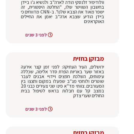
וולודימיר זלנסקי הודה לארה"ב ולנשיא ג'ו ביידן
בחשבון הטוויטר שלו, "החלטה היסטורית, זה
ישפר מאוד את הצבא שלנו". ב-CNN מדווחים כי
ביידן הודיע שצבא ארה"ב יאמן את החיילים
האוקראינים
לפני 3 שנים
מבזקן בחזית
ירושלים, העיר העתיקה: לפני זמן קצר אירעה
באזור שער באריות הפרת סדר אלימה, שכללה
עימותים, השלכת חפצים ויידויי אבנים לעבר
שוטרים ולוחמי מג"ב שפעלו במקום וחצצו בין
המעורבים. צוותי מד"א פינו שני צעירים כבני 20
במצב קל עם חבלות בראש לטיפול בבית
החולים שערי צדק
לפני 3 שנים
מבזקן בחזית