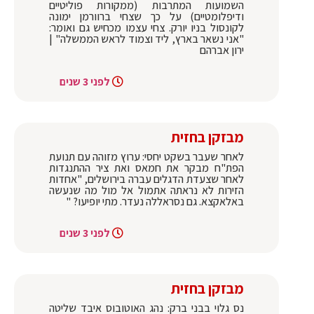
השמועות המתרבות (ממקורות פוליטיים
ודיפלומטיים) על כך שצחי ברוורמן ימונה
לקונסול בניו יורק. צחי עצמו מכחיש גם ואומר:
"אני נשאר בארץ, ליד וצמוד לראש הממשלה" |
ירון אברהם
לפני 3 שנים
מבזקן בחזית
לאחר שעבר בשקט יחסי: ערוץ מזוהה עם תנועת
הפת"ח מבקר את חמאס ואת ציר ההתנגדות
לאחר שצעדת הדגלים עברה בירושלים, "אחדות
הזירות לא נראתה אתמול אל מול מה שנעשה
באלאקצא. גם נסראללה נעדר. מתי יופיעו? "
לפני 3 שנים
מבזקן בחזית
נס גלוי בבני ברק: נהג האוטובוס איבד שליטה