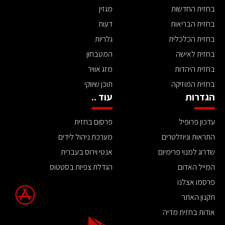
בחזית החדשות
מגזין
בחזית הבריאות
דעות
בחזית הכלכלית
גלריות
בחזית לאישה
המטבחון
בחזית היהדות
מזג אוויר
בחזית המוזיקה
תוכן שיווקי
הגדרות
עוד ..
עדכון פרופיל
פרסום בחזית
התראות וניוזלטרים
מערכת ניהול לידים
שדרוג למנוי פרימיום
אנטי וירוס בעברית
המייל האדום
הגדלת צפיות בסטטוס
פרסמו אצלנו
תקנון האתר
אודות בחזית מדיה