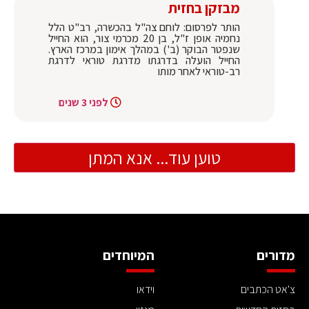
מבזקן בחזית
הותר לפרסום: לוחם צה"ל בהכשרה, רב"ט הלל
נחמיה אופן ז"ל, בן 20 מכרמי צור, הוא החייל
שנפטר הבוקר (ב') במהלך אימון במרכז הארץ.
‏החייל הועלה בדרגתו מדרגת טוראי לדרגת
רב-טוראי לאחר מותו
לפני 3 שנים
טוען עוד... אנא המתן
מדורים
המיוחדים
צ'אט הכתבים
וידאו