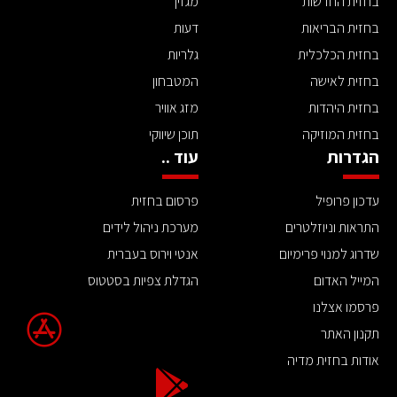
בחזית החדשות
מגזין
בחזית הבריאות
דעות
בחזית הכלכלית
גלריות
בחזית לאישה
המטבחון
בחזית היהדות
מזג אוויר
בחזית המוזיקה
תוכן שיווקי
הגדרות
עוד ..
עדכון פרופיל
פרסום בחזית
התראות וניוזלטרים
מערכת ניהול לידים
שדרוג למנוי פרימיום
אנטי וירוס בעברית
המייל האדום
הגדלת צפיות בסטטוס
פרסמו אצלנו
תקנון האתר
אודות בחזית מדיה