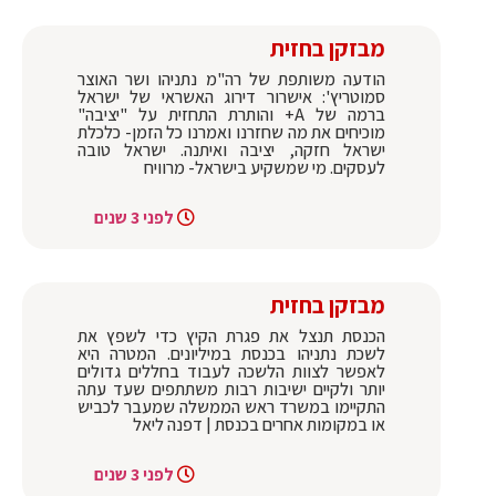
מבזקן בחזית
הודעה משותפת של רה"מ נתניהו ושר האוצר
סמוטריץ': אישרור דירוג האשראי של ישראל
ברמה של A+ והותרת התחזית על "יציבה"
מוכיחים את מה שחזרנו ואמרנו כל הזמן- כלכלת
ישראל חזקה, יציבה ואיתנה. ישראל טובה
לעסקים. מי שמשקיע בישראל- מרוויח
לפני 3 שנים
מבזקן בחזית
הכנסת תנצל את פגרת הקיץ כדי לשפץ את
לשכת נתניהו בכנסת במיליונים. המטרה היא
לאפשר לצוות הלשכה לעבוד בחללים גדולים
יותר ולקיים ישיבות רבות משתתפים שעד עתה
התקיימו במשרד ראש הממשלה שמעבר לכביש
או במקומות אחרים בכנסת | דפנה ליאל
לפני 3 שנים