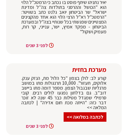
יאיר נתניהו שיתף פוסט בו נכתב כי הרמטכ"ל הלוי
הוא "הכושל וההרסני בתולדות צה''ל ומדינת
ישראל" שר הביטחון יואב גלנט כתב בטוויטר:
"‏הרמטכ"ל רא"ל הרצי הלוי הוא אחד מהקצינים
המצטיינים שפגשתי בכל שנותיי בצה"ל ובמערכת
הביטחון - מפקד אמיץ, ישר, ענייני, קר רוח,
מעמיק ושקול"
לפני 3 שנים
מערכת בחזית
קורע לב: לולן בצפון "כל הלול מת, הנזק ענק.
אלוקים, תעזור". 10,000 תרנגולות מתו במושב
מרגליות שבגבול הצפון. מספר דומה מתו ביישב
דוב"ב. גם בדלתון נפגעו לולים רבים. קובי
סרמילי שמגדל מטילות כבר 45 שנה לא זוכר
דבר כזה: "הייתה מכת חום אדירה" | לכתבה
המלאה >>
לכתבה במלואה >>
לפני 3 שנים