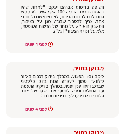
השופט בדימוס אברהם יעקב: "למרות שהיו
בהפגנה בכיכר הבימה 100 אלף איש, לא ממש
התנחלנו בלבבות הציבור, לא ראיתי שם ולו חרדי
אחד. צריך להסביר שבג"ץ מגן על הציבור,
המאבק הוא לא על כוחה של הרשות השופטת,
אלא על זכויות הציבור" | גל"צ
לפני 4 שנים
מבזקן בחזית
סיכום נסיון הפיגוע: במהלך בידוק רכבים באזור
סילוואד סמוך לעפרה הכוח בדק פלסטיני
שברכבו זיהו סכין יפנית. במהלך בדיקתו התעמת
עם החיילים וניסה לחטוף את נשקו של אחד
הלוחמים שביצעו לעברו ירי והוא נהרג
לפני 4 שנים
מבזקן בחזית