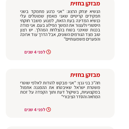
מבזקן בחזית
הנשיא יצחק הרצוג: "אני כרגע מתמקד בשני
תפקידים קריטיים שאני מאמין שמוטלים עלי
כנשיא המדינה בעת הזאת, למנוע משבר חוקתי
היסטורי ולעצור את המשך הפילוג בעם. אני מודה
בכנות שאינני בטוח בהצלחת המהלך. יש רצון
טוב מצד הגורמים השונים, אבל הדרך עוד ארוכה
והפערים משמעותיים"
לפני 4 שנים
מבזקן בחזית
חה"כ בני גנץ: "אני מבקש להודות לאלפי שוטרי
משטרת ישראל שאיבטחו את ההפגנה אתמול
במקצועיות, בשיקול דעת ותוך הקפדה על זכות
המחאה והסדר הציבורי"
לפני 4 שנים