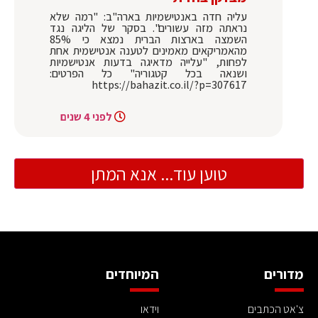
עליה חדה באנטישמיות בארה"ב: "רמה שלא
נראתה מזה עשורים". בסקר של הליגה נגד
השמצה בארצות הברית נמצא כי 85%
מהאמריקאים מאמינים לטענה אנטישמית אחת
לפחות, "עלייה מדאיגה בדעות אנטישמיות
ושנאה בכל קטגוריה" כל הפרטים:
https://bahazit.co.il/?p=307617
לפני 4 שנים
טוען עוד... אנא המתן
מדורים
המיוחדים
צ'אט הכתבים
וידאו