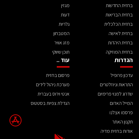
בחזית החדשות
מגזין
בחזית הבריאות
דעות
בחזית הכלכלית
גלריות
בחזית לאישה
המטבחון
בחזית היהדות
מזג אוויר
בחזית המוזיקה
תוכן שיווקי
הגדרות
עוד ..
עדכון פרופיל
פרסום בחזית
התראות וניוזלטרים
מערכת ניהול לידים
שדרוג למנוי פרימיום
אנטי וירוס בעברית
המייל האדום
הגדלת צפיות בסטטוס
פרסמו אצלנו
תקנון האתר
אודות בחזית מדיה