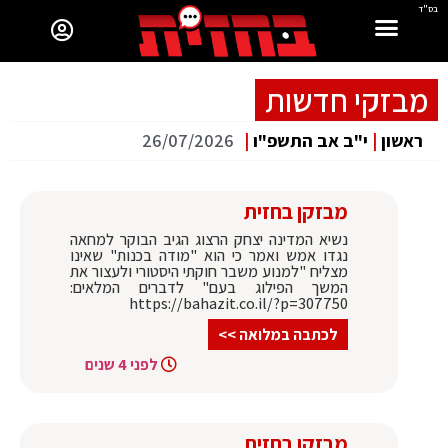
בס"ד
מבזקי חדשות
ראשון
|
י"ב אב התשפ"ו
|
26/07/2026
מבזקן בחזית
נשיא המדינה יצחק הרצוג הגיב הבוקר למחאה
נגדו אמש ואמר כי הוא "מודה בכנות" שאינו
מצליח "למנוע משבר חוקתי היסטורי ולעצור את
המשך הפילוג בעם" לדברים המלאים:
https://bahazit.co.il/?p=307750
לכתבה במלואה >>
לפני 4 שנים
מבזקן בחזית