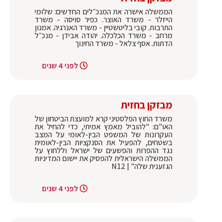
הממשלה אישרה את המנכ״לים החדשים: שלומי
הייזלר - משרד האוצר. כפיר סויסה - משרד
התרבות. קובי בליטשטיין - משרד האנרגיה. אמנון
מרחב - משרד הכלכלה. יהודה אבידן - מנכ״ל
הדתות. אסף צלאל - משרד החינוך
לפני 4 שנים
מבזקן בחזית
משרד החוץ הפלסטיני קרא למועצת הביטחון של
האו"ם: "להוביל מאמץ אמיתי, כדי להחיל את
העקרונות של המשפט הבין-לאומי על המצב
בשטחים, להפעיל את הסנקציות הבין-לאומית
נגד ההפרות והפשעים של ישראל וללחוץ על
הממשלה הישראלית להפסיק את יישום המדיניות
הגזענית שלה" | N12
לפני 4 שנים