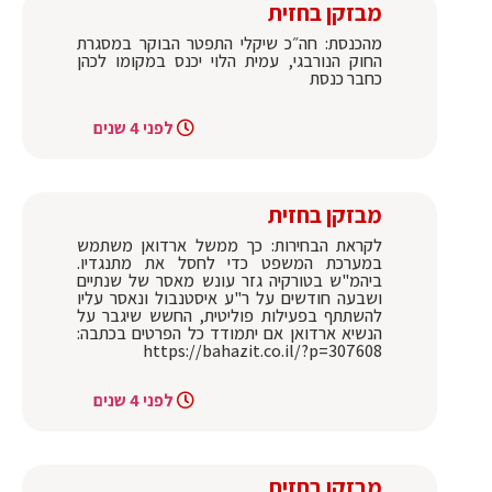
מבזקן בחזית
מהכנסת: חה״כ שיקלי התפטר הבוקר במסגרת
החוק הנורבגי, עמית הלוי יכנס במקומו לכהן
כחבר כנסת
לפני 4 שנים
מבזקן בחזית
לקראת הבחירות: כך ממשל ארדואן משתמש
במערכת המשפט כדי לחסל את מתנגדיו.
ביהמ"ש בטורקיה גזר עונש מאסר של שנתיים
ושבעה חודשים על ר"ע איסטנבול ונאסר עליו
להשתתף בפעילות פוליטית, החשש שיגבר על
הנשיא ארדואן אם יתמודד כל הפרטים בכתבה:
https://bahazit.co.il/?p=307608
לפני 4 שנים
מבזקן בחזית