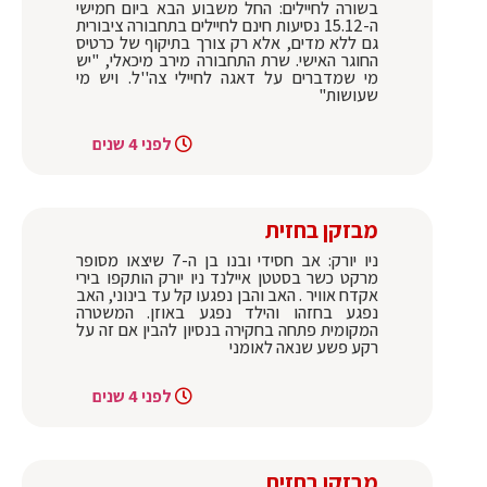
בשורה לחיילים: החל משבוע הבא ביום חמישי
ה-15.12 נסיעות חינם לחיילים בתחבורה ציבורית
גם ללא מדים, אלא רק צורך בתיקוף של כרטיס
החוגר האישי. שרת התחבורה מירב מיכאלי, "יש
מי שמדברים על דאגה לחיילי צה''ל. ויש מי
שעושות"
לפני 4 שנים
מבזקן בחזית
ניו יורק: אב חסידי ובנו בן ה-7 שיצאו מסופר
מרקט כשר בסטטן איילנד ניו יורק הותקפו בירי
אקדח אוויר . האב והבן נפגעו קל עד בינוני, האב
נפגע בחזהו והילד נפגע באוזן. המשטרה
המקומית פתחה בחקירה בנסיון להבין אם זה על
רקע פשע שנאה לאומני
לפני 4 שנים
מבזקן בחזית