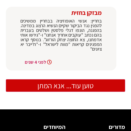
מבזקן בחזית
בחריין: אנשי האופוזיציה בבחריין ממשיכים
להפגין נגד הביקור שקיים הנשיא הרצוג במדינה.
בהפגנה, הונפו דגלי פלסטין ושלטים בעברית
בהם נכתב "עוקבים אחריך אנחנו" ו-"גירשו אותי
אדמתנו, צא החוצה יצחק הורזוג". בנוסף קראו
המפגינים קריאות "מוות לישראל" ו-"ח'ייבר יא
ציונים"
לפני 4 שנים
טוען עוד... אנא המתן
מדורים
המיוחדים