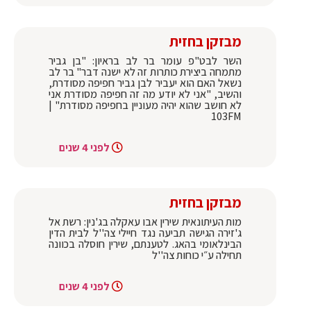
מבזקן בחזית
השר לבט"פ עומר בר לב בראיון: "בן גביר
מתמחה ביצירת כותרות זה לא ישנה דבר" בר לב
נשאל האם הוא יעביר לבן גביר חפיפה מסודרת,
והשיב, "אני לא יודע מה זה חפיפה מסודרת אני
לא חושב שהוא יהיה מעוניין בחפיפה מסודרת" |
103FM
לפני 4 שנים
מבזקן בחזית
מות העיתונאית שירין אבו עאקלה בג'נין: רשת אל
ג'זירה הגישה תביעה נגד חיילי צה''ל לבית הדין
הבינלאומי בהאג. לטענתם, שירין חוסלה בכוונה
תחילה ע״י כוחות צה''ל
לפני 4 שנים