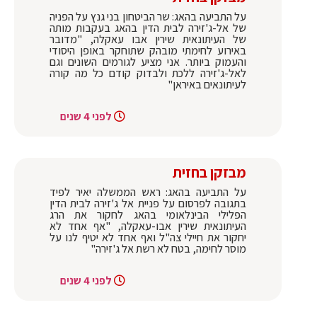
על התביעה בהאג: שר הביטחון בני גנץ על הפניה
של אל-ג'זירה לבית הדין בהאג בעקבות מותה
של העיתונאית שירין אבו עאקלה, "מדובר
באירוע לחימתי מובהק שתוחקר באופן היסודי
והעמוק ביותר. אני מציע לגורמים השונים וגם
לאל-ג'זירה ללכת ולבדוק קודם כל מה קורה
לעיתונאים באיראן"
לפני 4 שנים
מבזקן בחזית
על התביעה בהאג: ראש הממשלה יאיר לפיד
בתגובה לפרסום על פניית אל ג'זירה לבית הדין
הפלילי הבינלאומי בהאג לחקור את הרג
העיתונאית שירין אבו-עאקלה, "אף אחד לא
יחקור את חיילי צה"ל ואף אחד לא יטיף לנו על
מוסר לחימה, בטח לא רשת אל ג'זירה"
לפני 4 שנים