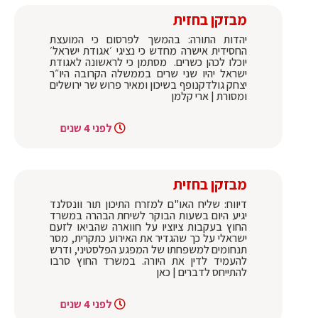
מבזקן בחזית
יהדות התורה: בהמשך לפרסום כי המועצת
החסידית אישרה מחדש כי נציגי ׳אגודת ישראל׳
יוכלו לכהן כשרים. מסתמן כי לראשונה לאגודת
ישראל יהיו שני שרים בממשלה הקרובה היו״ר
יצחק גולדקנופף בשיכון ומאיר פרוש שר ירושלים
ומסורת | ארי קלמן
לפני 4 שנים
מבזקן בחזית
דיווח: שליח האו"ם למזרח התיכון תור וונסלנד
יגיע היום בשעות הבוקר לשיחת הבהרה במשרד
החוץ בעקבות ציוציו על חווארה שהביאו לזעם
ישראלי על כך שהגדיר את האירוע כתקרית, מסר
תנחומים למשפחתו של המפגע הפלסטיני, ודרש
להעמיד לדין את היורה. במשרד החוץ סרבו
להתייחס לדברים | כאן
לפני 4 שנים