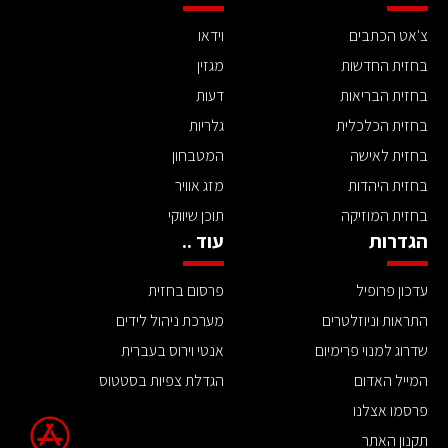
צ'אט הכתבים
וידאו
בחזית החדשות
מגזין
בחזית הבריאות
דעות
בחזית הכלכלית
גלריות
בחזית לאישה
המטבחון
בחזית היהדות
מזג אוויר
בחזית המוזיקה
תוכן שיווקי
הגדרות
עוד ..
עדכון פרופיל
פרסום בחזית
התראות וניוזלטרים
מערכת ניהול לידים
שדרוג למנוי פרימיום
אנטי וירוס בעברית
המייל האדום
הגדלת צפיות בסטטוס
פרסמו אצלנו
תקנון האתר