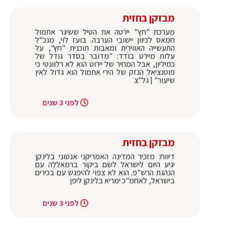
מבזקן בחזית
מערכת "חץ" יירטה את הטיל ששיגר אתמול
חמאס לכיוון יישובי הערבה. בועז לוי, מנכ"ל
התעשייה האווירית ומאבות תוכנית "חץ", על
עלות מיירט בודד: "מדובר בסדר גודל של
כמיליון, אבל המחיר של יירוט הוא לא רלוונטי כי
פוטנציאל הנזק של הירי אתמול הוא גדול לאין
שיעור" | גל"צ
לפני 3 שנים
מבזקן בחזית
דיווח: מזכיר המדינה האמריקני אנטוני בלינקן
יגיע היום לישראל לשם ביקור ברמאללה עם
הנהגת הרש"פ. הוא לא צפוי להיפגש עם בכירים
בישראל, לאחמ"כ ימריא בלינקן ליפן
לפני 3 שנים