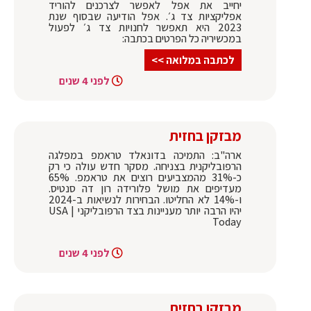
יחייב את אפל לאפשר לצרכנים להוריד
אפליקציות צד ג׳. אפל הודיעה שבסוף שנת
2023 היא תאפשר לחנויות צד ג׳ לפעול
במכשיריה כל הפרטים בכתבה:
לכתבה במלואה >>
לפני 4 שנים
מבזקן בחזית
ארה"ב: התמיכה בדונאלד טראמפ במפלגה
הרפובליקנית בצניחה. מסקר חדש עולה כי רק
כ-31% מהמצביעים רוצים את טראמפ. 65%
מעדיפים את מושל פלורידה רון דה סנטיס.
ו-14% לא החליטו. הבחירות לנשיאות ב-2024
יהיו הרבה יותר מעניינות בצד הרפובליקני | USA
Today
לפני 4 שנים
מבזקן בחזית