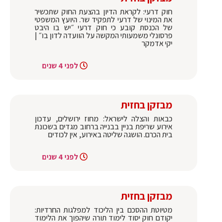
חוק דרעי: לקראת הדיון בהצעת החוק שתכשיר
את המינוי של דרעי לתפקיד שר. היועץ המשפטי
של הכנסת קובע כי חוק דרעי ״יש בו היבט
פרסונלי משמעותי המקשה על הוועדה לדון בו״ |
יקי אדמקר
לפני 4 שנים
מבזקן בחזית
כבאות והצלה לישראל: מחוז ירושלים, עדכון
אירוע שריפת בניין בבנייה ברחוב מגדים בשכונת
בית הכרם. הושגה שליטה באירוע, אין לכודים
לפני 4 שנים
מבזקן בחזית
מטיוטת ההסכם בין הליכוד למפלגות החרדיות:
יקודם חוק יסוד לימוד תורה שיהפוך את הלימוד