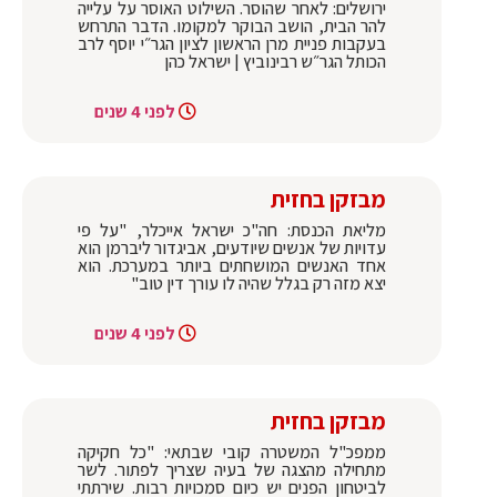
ירושלים: לאחר שהוסר. השילוט האוסר על עלייה
להר הבית, הושב הבוקר למקומו. הדבר התרחש
בעקבות פניית מרן הראשון לציון הגר״י יוסף לרב
הכותל הגר״ש רבינוביץ | ישראל כהן
לפני 4 שנים
מבזקן בחזית
מליאת הכנסת: חה"כ ישראל אייכלר, "על פי
עדויות של אנשים שיודעים, אביגדור ליברמן הוא
אחד האנשים המושחתים ביותר במערכת. הוא
יצא מזה רק בגלל שהיה לו עורך דין טוב"
לפני 4 שנים
מבזקן בחזית
ממפכ"ל המשטרה קובי שבתאי: "כל חקיקה
מתחילה מהצגה של בעיה שצריך לפתור. לשר
לביטחון הפנים יש כיום סמכויות רבות. שירתתי