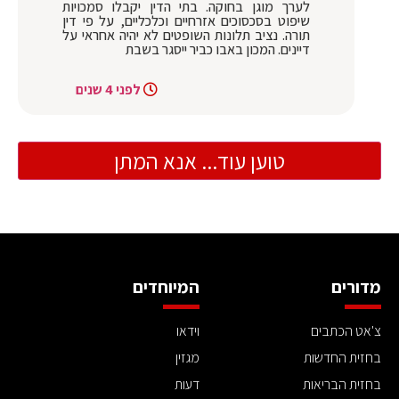
לערך מוגן בחוקה. בתי הדין יקבלו סמכויות
שיפוט בסכסוכים אזרחיים וכלכליים, על פי דין
תורה. נציב תלונות השופטים לא יהיה אחראי על
דיינים. המכון באבו כביר ייסגר בשבת
לפני 4 שנים
טוען עוד... אנא המתן
מדורים
המיוחדים
צ'אט הכתבים
וידאו
בחזית החדשות
מגזין
בחזית הבריאות
דעות