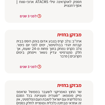
תספק לאוקראינה טילי ATACMS ארוכי-טווח |
אסף רוזנצוייג
לפני 3 שנים
מבזקן בחזית
ארה"ב: צלב קרס בצבע אדום בוהק רוסס בבית
קברות יהודי בבולטימור, ימים לפני יום כיפור.
צלב הקרס נמחק בתוך פחות מ-24 שעות, אך
חלק מהגרפיטי עדיין נשאר ויימחק בימים
הקרובים | פרבר
לפני 3 שנים
מבזקן בחזית
שר החוץ האמריקני לשעבר בממשל טראמפ
מייק פומפאו: "סעודיה מעוניינת בכל הסכם
נורמליזציה עם ישראל לטובת העם הפלסטיני, אין
זה אחראי מבחינה כלכלית ומוסרית לחלק כספים