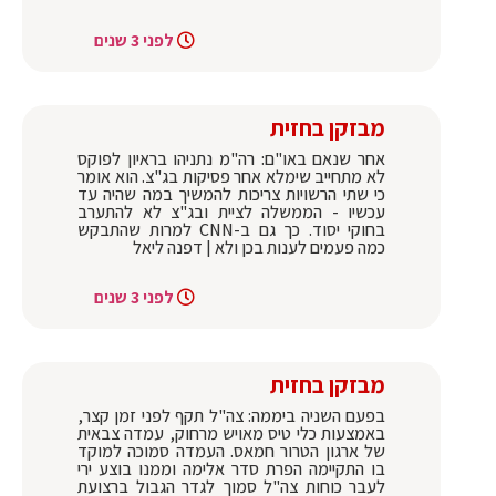
לפני 3 שנים
מבזקן בחזית
אחר שנאם באו"ם: רה"מ נתניהו בראיון לפוקס
לא מתחייב שימלא אחר פסיקות בג"צ. הוא אומר
כי שתי הרשויות צריכות להמשיך במה שהיה עד
עכשיו - הממשלה לציית ובג"צ לא להתערב
בחוקי יסוד. כך גם ב-CNN למרות שהתבקש
כמה פעמים לענות בכן ולא | דפנה ליאל
לפני 3 שנים
מבזקן בחזית
בפעם השניה ביממה: צה"ל תקף לפני זמן קצר,
באמצעות כלי טיס מאויש מרחוק, עמדה צבאית
של ארגון הטרור חמאס. העמדה סמוכה למוקד
בו התקיימה הפרת סדר אלימה וממנו בוצע ירי
לעבר כוחות צה"ל סמוך לגדר הגבול ברצועת