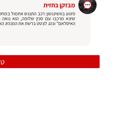
מבזקן בחזית
פיגוע בוושינגטון: רכב התנגש אתמול במח
האיסלאם" ונהג לצטט ברשת את המנהיג הא
טו