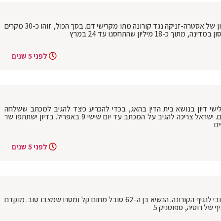
שבעה בני אדם בבריטניה שקיבלו את החיסון של אסטרה-זניקה נגד קורונה מתו מקרישי דם. בסך הכול, זוהו כ-30 מקרים
1 מיליון שהתחסנו עד 24 במרץ
לפני 5 שנים
ישי דיון בנושא בית הדין בהאג, בכדי להכריע כיצד להגיב למכתב ששלחה
התובעת פאטו בנסודה לישראל ולפלסטינים. ישראל צריכה להגיב על המכתב עד יום שישי 9 באפריל. בדיון ישתתפו שר
ים
לפני 5 שנים
נשיא ארגנטינה אלברטו פרננדס אובחן כחיובי לנגיף הקורונה. הנשיא בן ה-62 סובל מחום קל ומסרו שמצבו טוב. מוקדם
 של רוסיה, ספוטניק 5