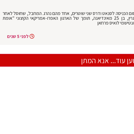
סום הכניסה לסנאט ודרס שני שוטרים, אחד מהם נהרג. המחבל, שחוסל לאחר
שיצא מרכבו עם סכין שלופה, הוא נואה גרין, בן 25 מאינדיאנה, תומך של הארגון האפרו-אמריקאי הקיצוני "אומת
נטישמי לואיס פרחאן
לפני 5 שנים
ען עוד... אנא המתן