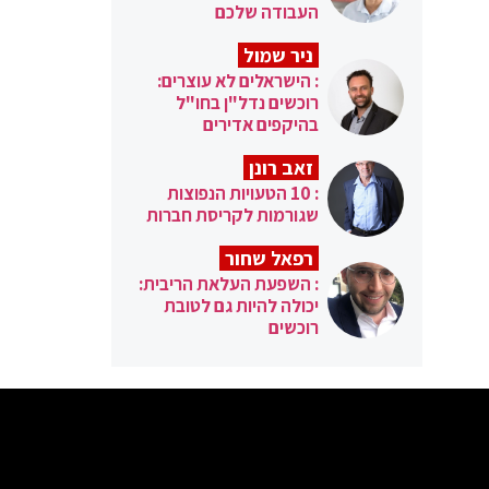
העבודה שלכם
ניר שמול
: הישראלים לא עוצרים:
רוכשים נדל"ן בחו"ל
בהיקפים אדירים
זאב רונן
: 10 הטעויות הנפוצות
שגורמות לקריסת חברות
רפאל שחור
: השפעת העלאת הריבית:
יכולה להיות גם לטובת
רוכשים