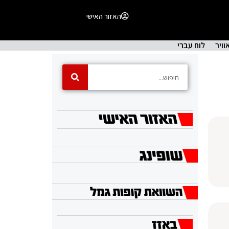
האזור האישי
וויר
לוח עברי