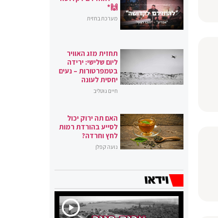
🙌*
מערכת בחזית
תחזית מזג האוויר
ליום שלישי: ירידה
בטמפרטורות – נעים
יחסית לעונה
חיים גוטליב
האם תה ירוק יכול
לסייע בהורדת רמות
לחץ וחרדה?
נועה קפלן