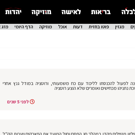
ם
מגזין
פוטו בחזית
דעות
אוכל
מוזיקה
הדף היומי
מזג א
ינה לפעול להכנסתו לליכוד עם כח משמעותי, ורוטציה במודל גנץ אחרי
כת נתניהו מכחישים ואומרים שלא הוצע רוטציה
לפני 5 שנים
ן קיימת לישראל מעריכים כי יותר מ-2 מיליון מטיילים פקדו במהלך חג הפסח וחול המועד את הפארקים ויערות קק"ל