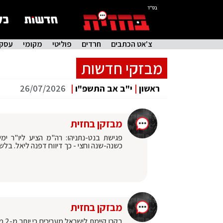
בס"ד
צ'אט הכתבים
חרדים
פוליטי
מקומי
עסקי
מבזקי חדשות
ראשון
|
י"ב אב התשפ"ו
|
26/07/2026
מבזקן בחזית
פגישת בנט-נתניהו: רה"מ הציע ליו"ר ימ
כשנה-שנה וחצי - כך דיווח דפנה ליאל. בלש
מבזקן בחזית
בקר