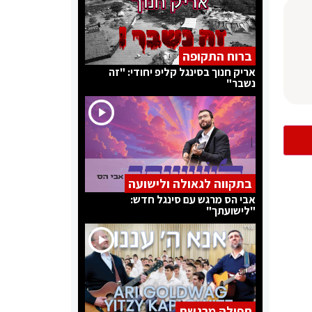
ברוח התקופה
אריק חנוך בסינגל קליפ יחודי: "זה
נשבר"
בתקווה לגאולה ולישועה
אבי הס מרגש עם סינגל חדש:
"לישועתך"
תפילה מרגשת