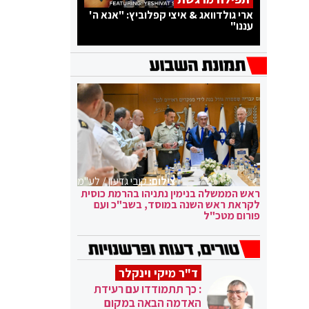
ארי גולדוואג & איצי קפלוביץ: "אנא ה'
עננו"
צילום:
קובי גדעון / לע"מ
ראש הממשלה בנימין נתניהו בהרמת כוסית
לקראת ראש השנה במוסד, בשב"כ ועם
פורום מטכ"ל
ד"ר מיקי וינקלר
: כך תתמודדו עם רעידת
האדמה הבאה במקום