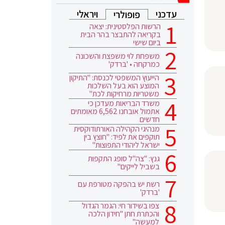
עדכני
ויראלי
פופולרי
הרשות הפלסטינית: יצאה
בקריאה להתבצר בהר הבית
ביום שישי
משפחת לוי משפצת והשכונה
כמרקחה • 'ברדק'
הייעוץ המשפטי לכנסת: "התיקון
המוצע הוא בעל השלכות
משטריות מרחיקות לכת"
משרד הבריאות מעדכן כי
אתמול אובחנו 6,562 מאומתים
חדשים
מנהיגי הקהילה האורתודוקסית
תוקפים את לפיד: "חוצץ בין
ישראל ליהודי התפוצות"
גנץ: "צה"ל סופג התקפות
בשביל לייקים"
רשת יש בהפקה מטורפת עם
'ברדק'
צפו בשידור חי: הגמר הגדול
והכתרת חתן "חידון הלכה
למעשה"