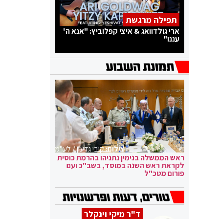
תפילה מרגשת
ארי גולדוואג & איצי קפלוביץ: "אנא ה'
עננו"
צילום:
קובי גדעון / לע"מ
ראש הממשלה בנימין נתניהו בהרמת כוסית
לקראת ראש השנה במוסד, בשב"כ ועם
פורום מטכ"ל
ד"ר מיקי וינקלר