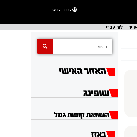
האזור האישי
וויר
לוח עברי