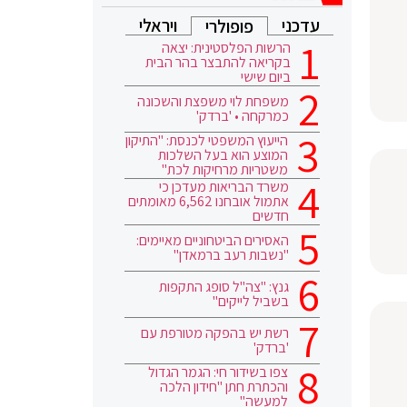
עדכני
ויראלי
פופולרי
הרשות הפלסטינית: יצאה
בקריאה להתבצר בהר הבית
ביום שישי
משפחת לוי משפצת והשכונה
כמרקחה • 'ברדק'
הייעוץ המשפטי לכנסת: "התיקון
המוצע הוא בעל השלכות
משטריות מרחיקות לכת"
משרד הבריאות מעדכן כי
אתמול אובחנו 6,562 מאומתים
חדשים
האסירים הביטחוניים מאיימים:
"נשבות רעב ברמאדן"
גנץ: "צה"ל סופג התקפות
בשביל לייקים"
רשת יש בהפקה מטורפת עם
'ברדק'
צפו בשידור חי: הגמר הגדול
והכתרת חתן "חידון הלכה
למעשה"