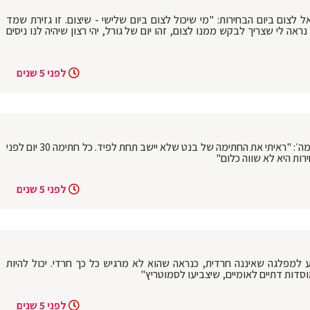
לצום ביום הבחירות: "מי שיכול לצום ביום שלישי - שיצום. זו גזירת שמד
ה לי שצריך לבקש ממנו לצום, זהו יום של גורל, יהי רצון שיהיה לנו ניסים
לפני 5 שנים
ח״כ יעקב אשר לאדמקר ולפידות ל׳קול ברמה׳: "ראיתי את החתימה של בנט שלא יישב תחת לפיד. כל חתימה 30 יום לפני
רות היא לא שווה כלום"
לפני 5 שנים
 למפלגה שאיננה חרדית, כנראה שהוא לא מרגיש כל כך חרדי. יכול להיות
דות דתיים לאומיים, שיצביעו לסמוטריץ"
לפני 5 שנים