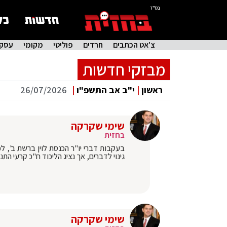
בס"ד
צ'אט הכתבים
חרדים
פוליטי
מקומי
עסקי
מבזקי חדשות
ראשון
|
י"ב אב התשפ"ו
|
26/07/2026
שימי שקרקה
בחזית
בעקבות דברי יו"ר הכנסת לוין ברשת ב', לפ
גינוי לדברים, אך נציג הליכוד ח"כ קרעי ה
שימי שקרקה