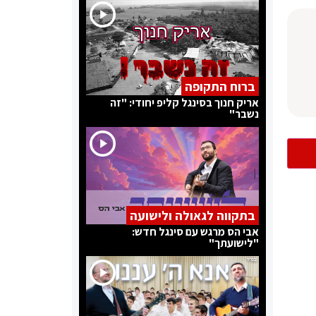
ברוח התקופה
אריק חנוך בסינגל קליפ יחודי: "זה
נשבר"
בתקווה לגאולה ולישועה
אבי הס מרגש עם סינגל חדש:
"לישועתך"