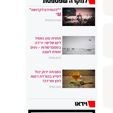
*"להחזירם לקדושה"
🙌*
מערכת בחזית
תחזית מזג האוויר
ליום שלישי: ירידה
בטמפרטורות – נעים
יחסית לעונה
חיים גוטליב
האם תה ירוק יכול
לסייע בהורדת רמות
לחץ וחרדה?
נועה קפלן