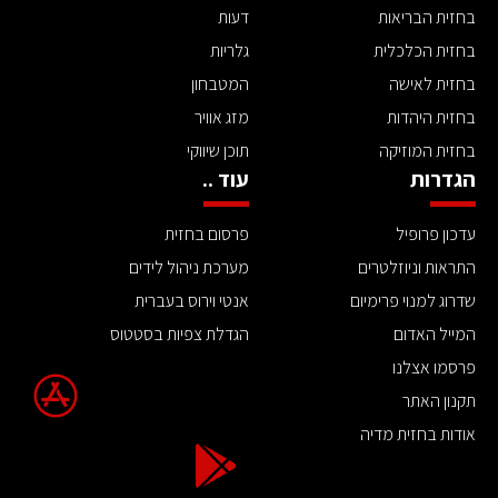
בחזית הבריאות
דעות
בחזית הכלכלית
גלריות
בחזית לאישה
המטבחון
בחזית היהדות
מזג אוויר
בחזית המוזיקה
תוכן שיווקי
הגדרות
עוד ..
עדכון פרופיל
פרסום בחזית
התראות וניוזלטרים
מערכת ניהול לידים
שדרוג למנוי פרימיום
אנטי וירוס בעברית
המייל האדום
הגדלת צפיות בסטטוס
פרסמו אצלנו
תקנון האתר
אודות בחזית מדיה