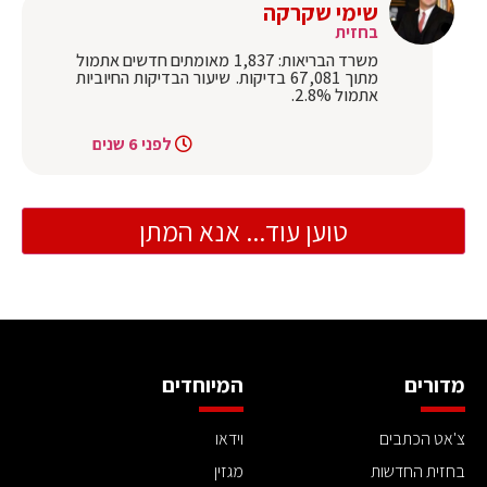
שימי שקרקה
בחזית
משרד הבריאות: 1,837 מאומתים חדשים אתמול
מתוך 67,081 בדיקות. שיעור הבדיקות החיוביות
אתמול 2.8%.
לפני 6 שנים
טוען עוד... אנא המתן
מדורים
המיוחדים
צ'אט הכתבים
וידאו
בחזית החדשות
מגזין