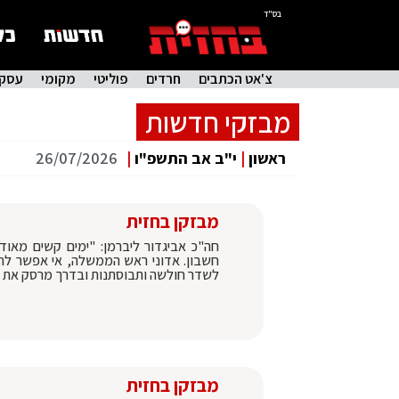
בס"ד
צ'אט הכתבים
חרדים
פוליטי
מקומי
עסקי
מבזקי חדשות
ראשון
|
י"ב אב התשפ"ו
|
26/07/2026
מבזקן בחזית
חה"כ אביגדור ליברמן: "ימים קשים מאוד
חשבון. אדוני ראש הממשלה, אי אפשר לח
לשדר חולשה ותבוסתנות ובדרך מרסק את 
מבזקן בחזית