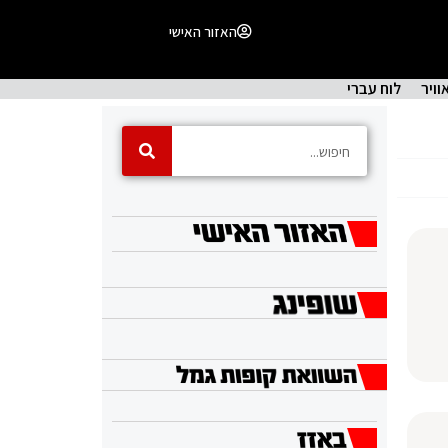
האזור האישי
וויר
לוח עברי