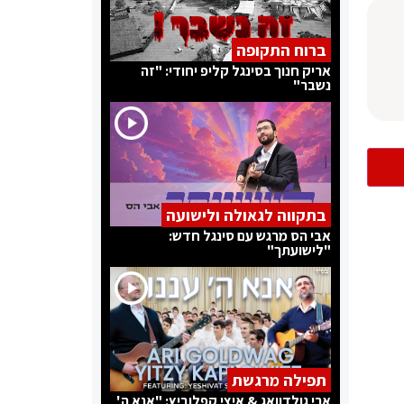
ברוח התקופה
אריק חנוך בסינגל קליפ יחודי: "זה
נשבר"
בתקווה לגאולה ולישועה
אבי הס מרגש עם סינגל חדש:
"לישועתך"
תפילה מרגשת
ארי גולדוואג & איצי קפלוביץ: "אנא ה'