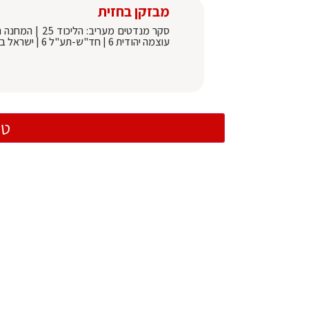
מבזקן בחזית
עוצמה יהודית 6 | חד"ש-תע"ל 6 | ישראל ביתנו 6 | מר"צ 5 | רע"מ 4 | העבודה | 0. גוש נתניהו 54. אופוזיציה-ערבים 66
טו