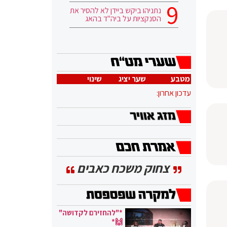
נתניהו ביקש ביידן לא להסיר את
הסנקציות על ביה"ד בהאג
מטבע
שער יציג
שינוי
עדכון אחרון:
צחוק משכח כאבים
*"להחזירם לקדושה"
🙌*