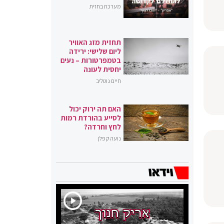
מערכת בחזית
תחזית מזג האוויר
ליום שלישי: ירידה
בטמפרטורות – נעים
יחסית לעונה
חיים גוטליב
האם תה ירוק יכול
לסייע בהורדת רמות
לחץ וחרדה?
נועה קפלן