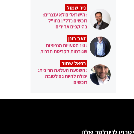
ניר שמול
: הישראלים לא עוצרים:
רוכשים נדל"ן בחו"ל
בהיקפים אדירים
זאב רונן
: 10 הטעויות הנפוצות
שגורמות לקריסת חברות
רפאל שחור
: השפעת העלאת הריבית:
יכולה להיות גם לטובת
רוכשים
טרפו לניוזלטר שלנו