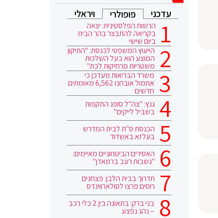
עדכני
ויראלי
פופולרי
הרשות הפלסטינית: יצאה
בקריאה להתבצר בהר הבית
ביום שישי
הייעוץ המשפטי לכנסת: "התיקון
המוצע הוא בעל השלכות
משטריות מרחיקות לכת"
משרד הבריאות מעדכן כי
אתמול אובחנו 6,562 מאומתים
חדשים
גנץ: "צה"ל סופג התקפות
בשביל לייקים"
הכנסת ס"ת לבית המדרש
בעלזא באשדוד
האסירים הביטחוניים מאיימים:
"נשבות רעב ברמאדן"
תדרוך בבית הלבן: פצחנים
רוסים פרצו לסולארווינדס
בני ברק: בתאונה בין 2 כלי רכב
– נהג נפצע