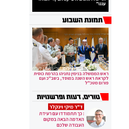
עננו"
צילום:
קובי גדעון / לע"מ
ראש הממשלה בנימין נתניהו בהרמת כוסית
לקראת ראש השנה במוסד, בשב"כ ועם
פורום מטכ"ל
ד"ר מיקי וינקלר
: כך תתמודדו עם רעידת
האדמה הבאה במקום
העבודה שלכם